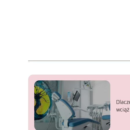
Dlacz
wciąż 
endod
zmien