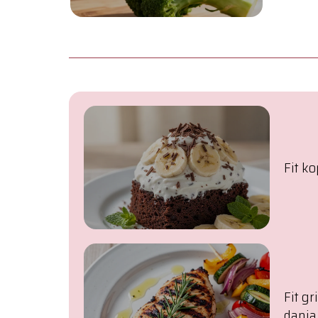
Fit ko
Fit gr
dania