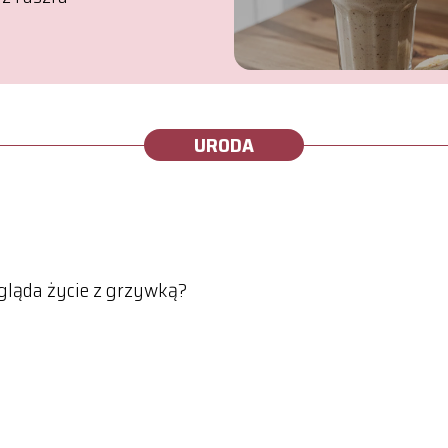
URODA
gląda życie z grzywką?