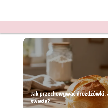
Jak przechowywać drożdżówki, 
świeże?