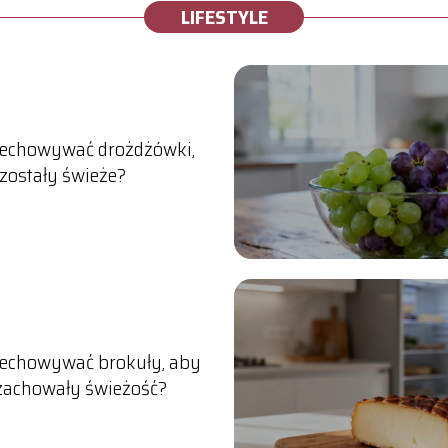
LIFESTYLE
zechowywać drożdżówki,
zostały świeże?
zechowywać brokuły, aby
 zachowały świeżość?