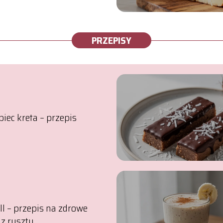
PRZEPISY
piec kreta – przepis
ill – przepis na zdrowe
 z rusztu