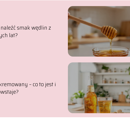
dnaleźć smak wędlin z
ch lat?
kremowany – co to jest i
owstaje?