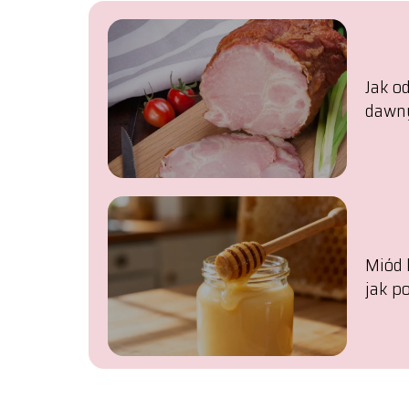
Jak o
dawny
Miód 
jak p