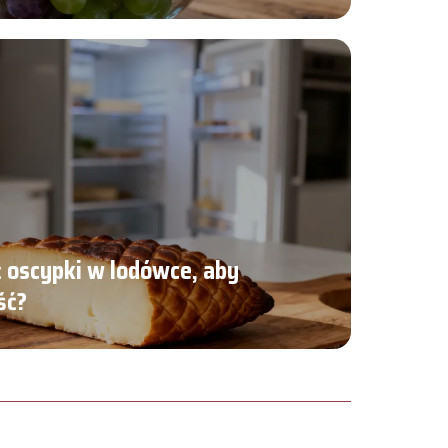
 oscypki w lodówce, aby
ść?