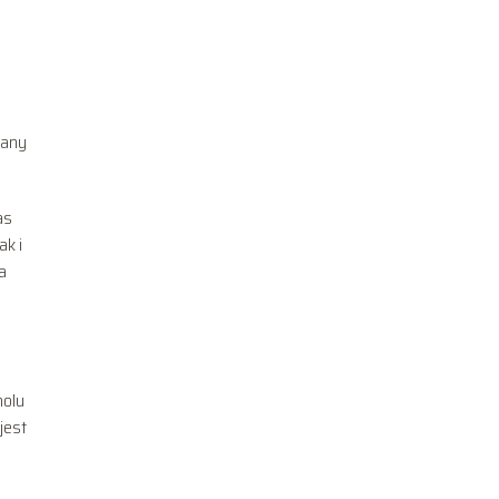
zany
as
k i
a
holu
jest