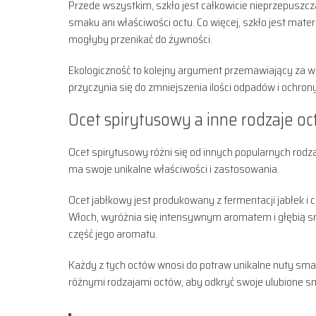
Przede wszystkim, szkło jest całkowicie nieprzepuszczal
smaku ani właściwości octu. Co więcej, szkło jest mate
mogłyby przenikać do żywności.
Ekologiczność to kolejny argument przemawiający za wy
przyczynia się do zmniejszenia ilości odpadów i ochron
Ocet spirytusowy a inne rodzaje o
Ocet spirytusowy różni się od innych popularnych rodza
ma swoje unikalne właściwości i zastosowania.
Ocet jabłkowy jest produkowany z fermentacji jabłek 
Włoch, wyróżnia się intensywnym aromatem i głębią sm
część jego aromatu.
Każdy z tych octów wnosi do potraw unikalne nuty sma
różnymi rodzajami octów, aby odkryć swoje ulubione s