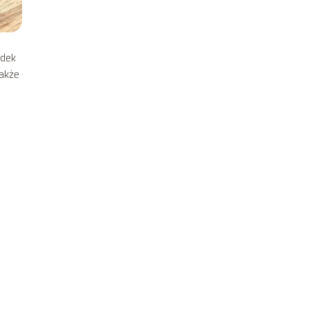
odek
także