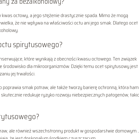
wany za bezalkoholowy?
 w kwas octowy, a jego stężenie drastycznie spada. Mimo że mogą
iewielka, że nie wpływa na właściwości octu ani jego smak. Dlatego ocet
lkoholowy.
 octu spirytusowego?
onserwujące, które wynikają z obecności kwasu octowego. Ten związek
ne środowisko dla mikroorganizmów. Dzięki temu ocet spirytusowy jest
niu jej trwałości.
 poprawia smak potraw, ale także tworzy barierę ochronną, która ham
et skutecznie redukuje ryzyko rozwoju niebezpiecznych patogenów, takic
pirytusowego?
potraw, ale również wszechstronny produkt w gospodarstwie domowym. 
wiają, że jest doskonałym środkiem czyszczącym.