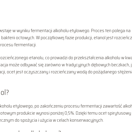
wstaje w wyniku fermentacji alkoholu etylowego. Proces ten polega na
bakterii octowych. W początkowej fazie produkcji, etanol jest rozcieńc
procesu fermentacji.
rozcieńczonego etanolu, co prowadzi do przekształcenia alkoholu w kw
tacja może odbywać się zarówno w tradycyjnych dębowych beczkach, ja
ji, ocet jest oczyszczany i rozcieńczany wodą do pożądanego stężeni
hol?
koholu etylowego, po zakończeniu procesu fermentacji zawartość alko
 gotowym produkcie wynosi poniżej 0,5%. Dzięki temu ocet spirytusowy 
ecznym do spożycia i użycia w celach konserwacyjnych.