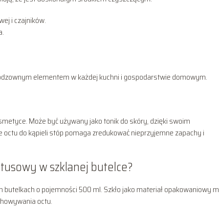
ej i czajników.
a.
 nieodzownym elementem w każdej kuchni i gospodarstwie domowym.
metyce. Może być używany jako tonik do skóry, dzięki swoim
 octu do kąpieli stóp pomaga zredukować nieprzyjemne zapachy i
ytusowy w szklanej butelce?
ch butelkach o pojemności 500 ml. Szkło jako materiał opakowaniowy 
echowywania octu.