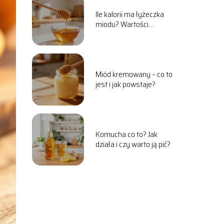
Ile kalorii ma łyżeczka
miodu? Wartości
odżywcze i właściwości
Miód kremowany – co to
jest i jak powstaje?
Komucha co to? Jak
działa i czy warto ją pić?