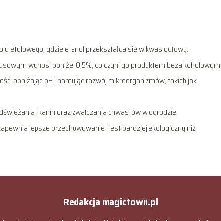
olu etylowego, gdzie etanol przekształca się w kwas octowy.
rytusowym wynosi poniżej 0,5%, co czyni go produktem bezalkoholowym
ść, obniżając pH i hamując rozwój mikroorganizmów, takich jak
dświeżania tkanin oraz zwalczania chwastów w ogrodzie.
apewnia lepsze przechowywanie i jest bardziej ekologiczny niż
Redakcja magictown.pl