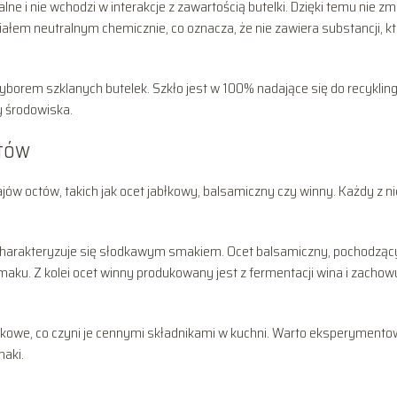
ne i nie wchodzi w interakcje z zawartością butelki. Dzięki temu nie zm
riałem neutralnym chemicznie, co oznacza, że nie zawiera substancji, k
borem szklanych butelek. Szkło jest w 100% nadające się do recykling
y środowiska.
ctów
jów octów, takich jak ocet jabłkowy, balsamiczny czy winny. Każdy z n
i charakteryzuje się słodkawym smakiem. Ocet balsamiczny, pochodząc
aku. Z kolei ocet winny produkowany jest z fermentacji wina i zachow
kowe, co czyni je cennymi składnikami w kuchni. Warto eksperymento
maki.