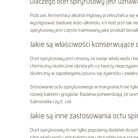
Dlaczego ocet spirytusowy jest uzna
Podczas fermentacji alkohol etylowy przekształca się
występować śladowe ilości alkoholu, ich ilość jest tak n
spirytusowy jest często traktowany jako produkt beza
Jakie są właściwości konserwujące
Ocet spirytusowy jest ceniony za swoje właściwości k
chemiczny skutecznie obniża pH, co tworzy nieprzyjaz
skuteczny w zapobieganiu psuciu się żywności i zwiększa
Stosowanie octu spirytusowego w marynatach nie tylko
rozwój bakterii i grzybów. Badania potwierdzają, że oc
Salmonella czy E. coli.
Jakie są inne zastosowania octu s
Ocet spirytusowy to nie tylko popularny dodatek do 
silne właściwości antybakteryjne i dezynfekujące spra