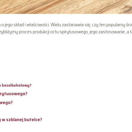
 o jego skład i właściwości. Wielu zastanawia się, czy ten popularny śr
rzybliżymy proces produkcji octu spirytusowego, jego zastosowanie, a 
a bezalkoholowy?
pirytusowego?
owego?
 w szklanej butelce?