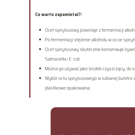
Co warto zapamietać?:
Ocet spirytusowy powstaje z fermentacji alkoh
Po fermentacji stężenie alkoholu w occie spi
Ocet spirytusowy skutecznie konserwuje żywno
Salmonella i E. coli.
Można go używać jako środek czyszczący, do o
Wybór octu spirytusowego w szklanej butelce z
plastikowe opakowania.