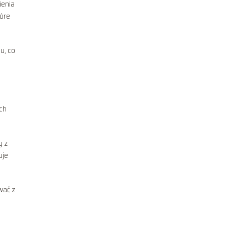
ienia
tóre
u, co
ich
y z
uje
wać z