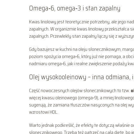
Omega‑6, omega‑3 i stan zapalny
Kwas linolowy jest teoretycznie potrzebny, ale jego nad
zapalnych. W organizmie kwas linolowy przekształca si
zapalnych. Przewlekły stan zapalny łączy się z wyższ
Gdy bazujesz w kuchni na oleju słonecznikowym, marga
poziom spożycia omega‑6, który już nie pomaga, a obc
nadmiaru omega‑6, jak i realne zwiększenie podaży k
Olej wysokooleinowy – inna odmiana, i
Część nowoczesnych olejów słonecznikowych to tzw.
o
więcej kwasu oleinowego (omega‑9), a mniej linolowego. W
sugerują, że zamiana tłuszczów nasyconych na olej wys
wzrostowi HDL.
Warto jednak podkreślić, że efekty te dotyczą właśnie
słonecznikowego. Trzeba też patrzeć na całą dietę, bo