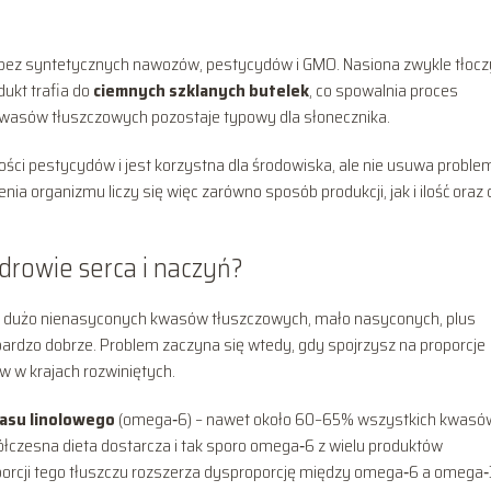
 bez syntetycznych nawozów, pestycydów i GMO. Nasiona zwykle tłocz
ukt trafia do
ciemnych szklanych butelek
, co spowalnia proces
ad kwasów tłuszczowych pozostaje typowy dla słonecznika.
ci pestycydów i jest korzystna dla środowiska, ale nie usuwa proble
enia organizmu liczy się więc zarówno sposób produkcji, jak i ilość oraz 
drowie serca i naczyń?
i: dużo nienasyconych kwasów tłuszczowych, mało nasyconych, plus
bardzo dobrze. Problem zaczyna się wtedy, gdy spojrzysz na proporcje
 w krajach rozwiniętych.
asu linolowego
(omega‑6) – nawet około 60–65% wszystkich kwasó
czesna dieta dostarcza i tak sporo omega‑6 z wielu produktów
orcji tego tłuszczu rozszerza dysproporcję między omega‑6 a omega‑