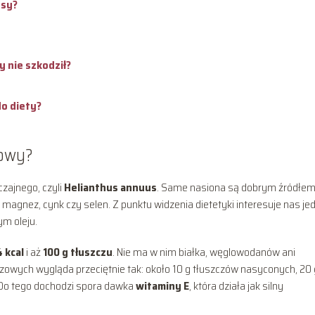
osy?
 nie szkodził?
do diety?
kowy?
zajnego, czyli
Helianthus annuus
. Same nasiona są dobrym źródłe
k magnez, cynk czy selen. Z punktu widzenia dietetyki interesuje nas je
ym oleju.
 kcal
i aż
100 g tłuszczu
. Nie ma w nim białka, węglowodanów ani
owych wygląda przeciętnie tak: około 10 g tłuszczów nasyconych, 20 
 Do tego dochodzi spora dawka
witaminy E
, która działa jak silny