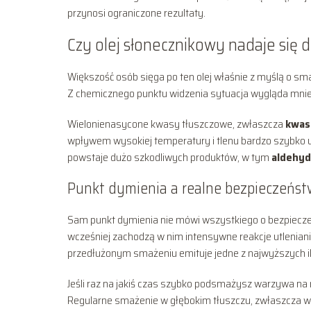
przynosi ograniczone rezultaty.
Czy olej słonecznikowy nadaje się 
Większość osób sięga po ten olej właśnie z myślą o sm
Z chemicznego punktu widzenia sytuacja wygląda mniej 
Wielonienasycone kwasy tłuszczowe, zwłaszcza
kwas
wpływem wysokiej temperatury i tlenu bardzo szybko u
powstaje dużo szkodliwych produktów, w tym
aldehy
Punkt dymienia a realne bezpieczeńs
Sam punkt dymienia nie mówi wszystkiego o bezpieczeń
wcześniej zachodzą w nim intensywne reakcje utleniani
przedłużonym smażeniu emituje jedne z najwyższych i
Jeśli raz na jakiś czas szybko podsmażysz warzywa na ni
Regularne smażenie w głębokim tłuszczu, zwłaszcza w