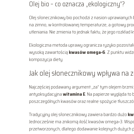
Olej bio – co oznacza „ekologiczny”?
Olej słonecznikowy bio pochodzi z nasion uprawianych
na zimno, w kontrolowanej temperaturze, a gotowy prod
utleniania. Nie zmienia to jednak faktu, że jego rozkł
Ekologiczna metoda uprawy ogranicza ryzyko pozostałoś
wysoką zawartością
kwasów omega‑6
. Z punktu widz
kompozycja diety.
Jak olej słonecznikowy wpływa na z
Najczęściej podawany argument „za” tym olejem brzm
antyoksydacyjna
witamina E
. Na papierze wygląda to 
poszczególnych kwasów oraz realne spożycie tłuszczów
Tradycyjny olej słonecznikowy zawiera bardzo dużo
kw
Jednocześnie ma znikomą ilość kwasów omega‑3. Współ
przetworzonych, dlatego dodawanie kolejnych dużych p