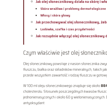
Jak olej słonecznikowy działa na skórę i wł
Skóra wrażliwa i problemy dermatologiczne
Włosy i skóra głowy
Jak przechowywać olej słonecznikowy, żeby
Lodówka, szafka i czas przydatności
Jak rozsądnie włączyć olej słonecznikowy 
Czym właściwie jest olej słoneczni
Olej słonecznikowy powstaje z nasion słonecznika zwyc
tłuszczu, białka oraz składników mineralnych, takich ja
przede wszystkim zawartość i rodzaj tłuszczu w gotow
W 100 ml oleju słonecznikowego znajduje się około
884
cholesterolu. Stosunek poszczególnych kwasów tłuszcz
jednonienasyconych i około 60 g wielonienasyconych.
antyoksydant.