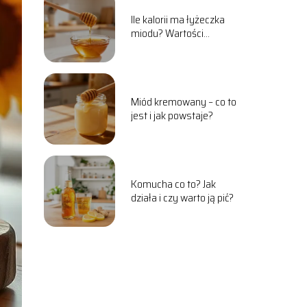
Ile kalorii ma łyżeczka
miodu? Wartości
odżywcze i właściwości
Miód kremowany – co to
jest i jak powstaje?
Komucha co to? Jak
działa i czy warto ją pić?