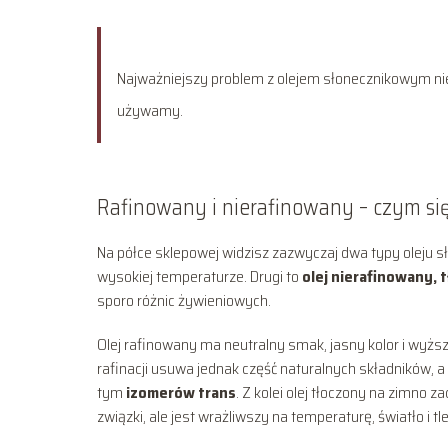
Najważniejszy problem z olejem słonecznikowym nie wy
używamy.
Rafinowany i nierafinowany – czym się
Na półce sklepowej widzisz zazwyczaj dwa typy oleju 
wysokiej temperaturze. Drugi to
olej nierafinowany, 
sporo różnic żywieniowych.
Olej rafinowany ma neutralny smak, jasny kolor i wyżs
rafinacji usuwa jednak część naturalnych składników,
tym
izomerów trans
. Z kolei olej tłoczony na zimno 
związki, ale jest wrażliwszy na temperaturę, światło i tle