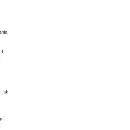
ania.
od
m
i tak
go.
k