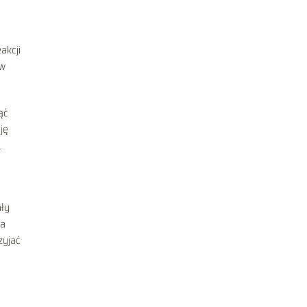
akcji
ów
ąć
ję
.
ały
ia
zyjać