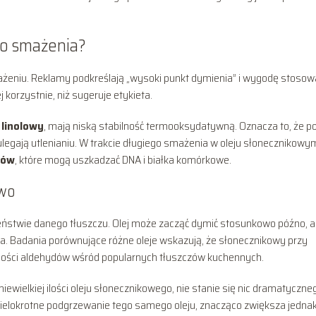
do smażenia?
ażeniu. Reklamy podkreślają „wysoki punkt dymienia” i wygodę stosow
korzystnie, niż sugeruje etykieta.
 linolowy
, mają niską stabilność termooksydatywną. Oznacza to, że p
legają utlenianiu. W trakcie długiego smażenia w oleju słonecznikowy
dów
, które mogą uszkadzać DNA i białka komórkowe.
two
stwie danego tłuszczu. Olej może zacząć dymić stosunkowo późno, a 
a. Badania porównujące różne oleje wskazują, że słonecznikowy przy
lości aldehydów wśród popularnych tłuszczów kuchennych.
ewielkiej ilości oleju słonecznikowego, nie stanie się nic dramatyczne
ielokrotne podgrzewanie tego samego oleju, znacząco zwiększa jedna