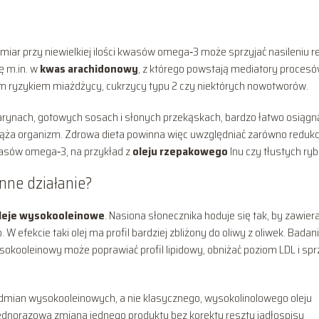
miar przy niewielkiej ilości kwasów omega‑3 może sprzyjać nasileniu re
ę m.in. w
kwas arachidonowy
, z którego powstają mediatory proces
ym ryzykiem miażdżycy, cukrzycy typu 2 czy niektórych nowotworów.
rynach, gotowych sosach i słonych przekąskach, bardzo łatwo osiągn
iąża organizm. Zdrowa dieta powinna więc uwzględniać zarówno redukc
wasów omega‑3, na przykład z
oleju rzepakowego
lnu czy tłustych ryb
nne działanie?
leje wysokooleinowe
. Nasiona słonecznika hoduje się tak, by zawier
 efekcie taki olej ma profil bardziej zbliżony do oliwy z oliwek. Badan
okooleinowy może poprawiać profil lipidowy, obniżać poziom LDL i spr
 odmian wysokooleinowych, a nie klasycznego, wysokolinolowego oleju
 jednorazowa zmiana jednego produktu bez korekty reszty jadłospisu