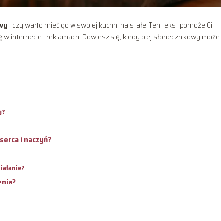
owy
i czy warto mieć go w swojej kuchni na stałe. Ten tekst pomoże Ci
 w internecie i reklamach. Dowiesz się, kiedy olej słonecznikowy może
ą?
serca i naczyń?
iałanie?
enia?