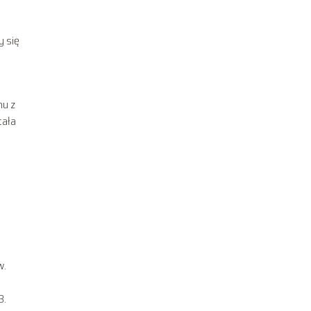
y się
mu z
cała
w.
3.