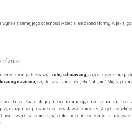
nika z samej jego obecności w diecie, ale z ilości i formy, w jakiej go
 różnią?
słonecznikowego. Pierwszy to
olej rafinowany
, czyli oczyszczony i po
tłoczony na zimno
, często oznaczany jako „eko” lub „bio”. Między nimi 
zy punkt dymienia, dlatego producenci promują go do smażenia. Proces
 a przy okazji może prowadzić do powstawania niekorzystnych związków
zachowuje więcej witaminy E, naturalny aromat słonecznika i bioaktywne
n.