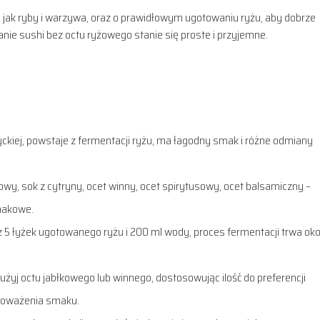
 jak ryby i warzywa, oraz o prawidłowym ugotowaniu ryżu, aby dobrze
ie sushi bez octu ryżowego stanie się proste i przyjemne.
yckiej, powstaje z fermentacji ryżu, ma łagodny smak i różne odmiany
owy, sok z cytryny, ocet winny, ocet spirytusowy, ocet balsamiczny –
makowe.
5 łyżek ugotowanego ryżu i 200 ml wody, proces fermentacji trwa oko
użyj octu jabłkowego lub winnego, dostosowując ilość do preferencji
noważenia smaku.