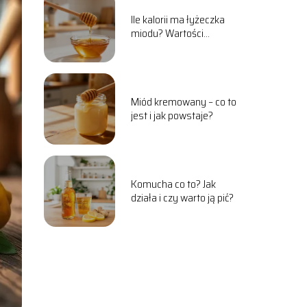
Ile kalorii ma łyżeczka
miodu? Wartości
odżywcze i właściwości
Miód kremowany – co to
jest i jak powstaje?
Komucha co to? Jak
działa i czy warto ją pić?