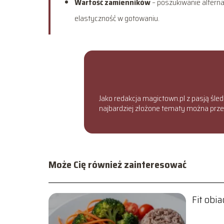
Wartość zamienników
– poszukiwanie altern
elastyczność w gotowaniu.
Jako redakcja magictown.pl z pasją śled
najbardziej złożone tematy można przed
Może Cię również zainteresować
Fit obi