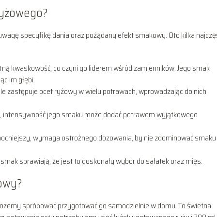
 ryżowego?
uwagę specyfikę dania oraz pożądany efekt smakowy. Oto kilka najczęś
ną kwaskowość, co czyni go liderem wśród zamienników. Jego smak
c im głębi.
e zastępuje ocet ryżowy w wielu potrawach, wprowadzając do nich
nej, intensywność jego smaku może dodać potrawom wyjątkowego
 mocniejszy, wymaga ostrożnego dozowania, by nie zdominować smaku
smak sprawiają, że jest to doskonały wybór do sałatek oraz mięs.
żowy?
możemy spróbować przygotować go samodzielnie w domu. To świetna