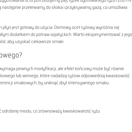
zygotowania octu potrzebujemy pięć łyżek ugotowanego ryżu i 200 ml
ą następnie przelewamy do słoika i przykrywamy gazą, co umożliwia
m płyn jest gotowy do użycia. Domowy ocet ryżowy wyróżnia się
łym dodatkiem do potraw azjatyckich. Warto eksperymentować z jeg
iód, aby uzyskać ciekawsze smaki.
yżowego?
 wymaga pewnych modyfikacji, ale efekt końcowy może być równie
łkowego lub winnego, które nadadzą ryżowi odpowiednią kwaskowość.
eferencji smakowych, by uniknąć zbyt intensywnego smaku.
ać odrobinę miodu, co zrównoważy kwaskowatość ryżu.