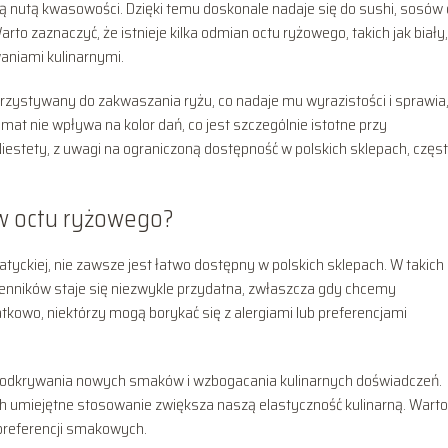
ą nutą kwasowości. Dzięki temu doskonale nadaje się do sushi, sosów 
to zaznaczyć, że istnieje kilka odmian octu ryżowego, takich jak biały,
waniami kulinarnymi.
rzystywany do zakwaszania ryżu, co nadaje mu wyrazistości i sprawia,
omat nie wpływa na kolor dań, co jest szczególnie istotne przy
estety, z uwagi na ograniczoną dostępność w polskich sklepach, częs
w octu ryżowego?
atyckiej, nie zawsze jest łatwo dostępny w polskich sklepach. W takich
enników staje się niezwykle przydatna, zwłaszcza gdy chcemy
kowo, niektórzy mogą borykać się z alergiami lub preferencjami
o odkrywania nowych smaków i wzbogacania kulinarnych doświadczeń.
h umiejętne stosowanie zwiększa naszą elastyczność kulinarną. Warto
 preferencji smakowych.