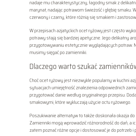
nadaje mu charakterystyczny, łagodny smak z delikatn
marynat, nadając potrawom świeżość i głębię smaku. War
czerwony i czarny, które różnią się smakiem i zastoso
W przepisach azjatyckich ocet ryżowy jest często wyko
potrawy stają się bardziej apetyczne. Jego delikatny ar
przygotowywaniu estetycznie wyglądających potraw. Ni
musimy sięgać po zamienniki.
Dlaczego warto szukać zamiennikó
Choć ocet ryżowy jest niezwykle popularny w kuchni azj
sytuacjach umiejętność znalezienia odpowiednich zami
przygotować danie według oryginalnego przepisu. Dodat
smakowymi, które wykluczają użycie octu ryżowego.
Poszukiwanie alternatyw to także doskonała okazja d
Zamienniki mogą wprowadzić różnorodność do dań, a ic
zatem poznać różne opcje i dostosować je do potrzeb i