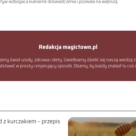
atyw wzbogaca kulinarne doświadczenia i pozwala na większą
Redakcja magictown.pl
zimy świat urody, zdrowia i diety. Uwielbiamy dzielić się naszą wiedzą 
stawić w prosty i inspirujący sposób. Dbamy, by każdy znalazł tu coś d
ad z kurczakiem – przepis