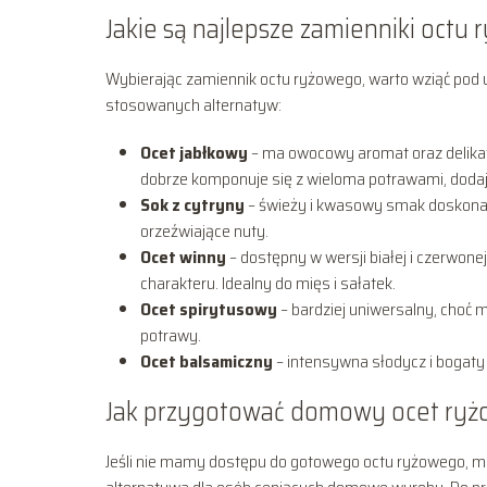
Jakie są najlepsze zamienniki octu
Wybierając zamiennik octu ryżowego, warto wziąć pod 
stosowanych alternatyw:
Ocet jabłkowy
– ma owocowy aromat oraz delikat
dobrze komponuje się z wieloma potrawami, dodają
Sok z cytryny
– świeży i kwasowy smak doskonal
orzeźwiające nuty.
Ocet winny
– dostępny w wersji białej i czerwo
charakteru. Idealny do mięs i sałatek.
Ocet spirytusowy
– bardziej uniwersalny, choć
potrawy.
Ocet balsamiczny
– intensywna słodycz i bogaty 
Jak przygotować domowy ocet ry
Jeśli nie mamy dostępu do gotowego octu ryżowego, 