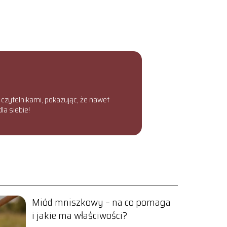
z czytelnikami, pokazując, że nawet
la siebie!
Miód mniszkowy – na co pomaga
i jakie ma właściwości?