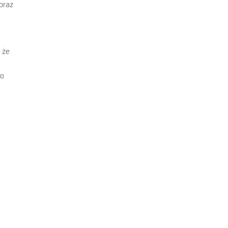
oraz
 że
to