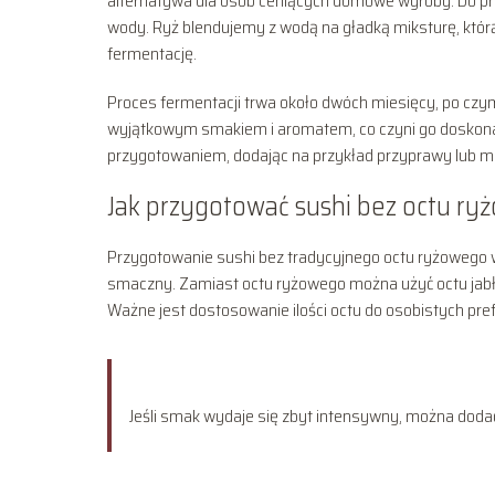
alternatywa dla osób ceniących domowe wyroby. Do pr
wody. Ryż blendujemy z wodą na gładką miksturę, któr
fermentację.
Proces fermentacji trwa około dwóch miesięcy, po czy
wyjątkowym smakiem i aromatem, co czyni go doskona
przygotowaniem, dodając na przykład przyprawy lub m
Jak przygotować sushi bez octu r
Przygotowanie sushi bez tradycyjnego octu ryżowego
smaczny. Zamiast octu ryżowego można użyć octu jab
Ważne jest dostosowanie ilości octu do osobistych pr
Jeśli smak wydaje się zbyt intensywny, można dod