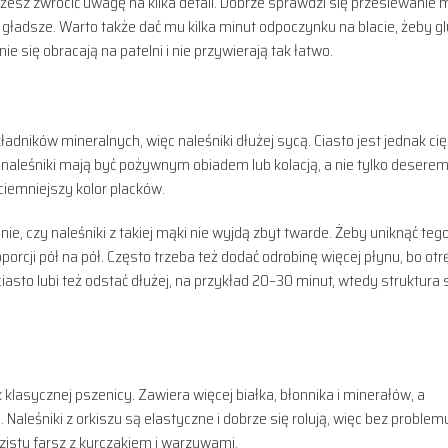
sz zwrócić uwagę na kilka detali. Dobrze sprawdzi się przesiewanie 
 gładsze. Warto także dać mu kilka minut odpoczynku na blacie, żeby g
nie się obracają na patelni i nie przywierają tak łatwo.
ładników mineralnych, więc naleśniki dłużej sycą. Ciasto jest jednak ci
dy naleśniki mają być pożywnym obiadem lub kolacją, a nie tylko deserem
iemniejszy kolor placków.
e, czy naleśniki z takiej mąki nie wyjdą zbyt twarde. Żeby uniknąć teg
orcji pół na pół. Często trzeba też dodać odrobinę więcej płynu, bo otr
asto lubi też odstać dłużej, na przykład 20–30 minut, wtedy struktura 
 klasycznej pszenicy. Zawiera więcej białka, błonnika i minerałów, a
Naleśniki z orkiszu są elastyczne i dobrze się rolują, więc bez problem
zisty farsz z kurczakiem i warzywami.