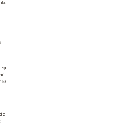
enko
y
i
niego
ać
nika.
d z
ć