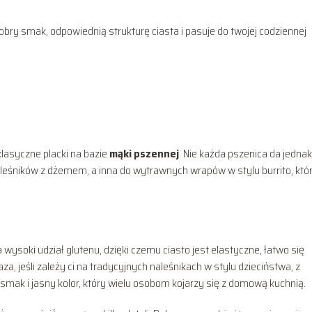
dobry smak, odpowiednią strukturę ciasta i pasuje do twojej codziennej
 klasyczne placki na bazie
mąki pszennej
. Nie każda pszenica da jednak
naleśników z dżemem, a inna do wytrawnych wrapów w stylu burrito, któ
wysoki udział glutenu, dzięki czemu ciasto jest elastyczne, łatwo się
za, jeśli zależy ci na tradycyjnych naleśnikach w stylu dzieciństwa, z
mak i jasny kolor, który wielu osobom kojarzy się z domową kuchnią.