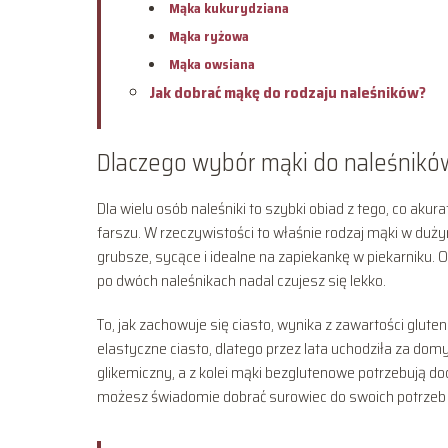
Mąka kukurydziana
Mąka ryżowa
Mąka owsiana
Jak dobrać mąkę do rodzaju naleśników?
Dlaczego wybór mąki do naleśnikó
Dla wielu osób naleśniki to szybki obiad z tego, co akur
farszu. W rzeczywistości to właśnie rodzaj mąki w dużym
grubsze, sycące i idealne na zapiekankę w piekarniku. 
po dwóch naleśnikach nadal czujesz się lekko.
To, jak zachowuje się ciasto, wynika z zawartości glute
elastyczne ciasto, dlatego przez lata uchodziła za dom
glikemiczny, a z kolei mąki bezglutenowe potrzebują dod
możesz świadomie dobrać surowiec do swoich potrzeb d