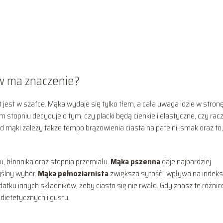
w ma znaczenie?
at jest w szafce. Mąka wydaje się tylko tłem, a cała uwaga idzie w stron
 stopniu decyduje o tym, czy placki będą cienkie i elastyczne, czy racz
Od mąki zależy także tempo brązowienia ciasta na patelni, smak oraz to,
nu, błonnika oraz stopnia przemiału.
Mąka pszenna
daje najbardziej
yślny wybór.
Mąka pełnoziarnista
zwiększa sytość i wpływa na indeks
atku innych składników, żeby ciasto się nie rwało. Gdy znasz te różnic
ietetycznych i gustu.