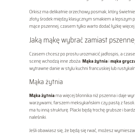
Orkisz ma delikatnie orzechowy posmak, który świetnie
złoty środek między klasycznym smakiem a lepszym p
mące pszennej, czasem tylko warto dodać łyżkę więcej
Jaką mąkę wybrać zamiast pszenne
Czasem chcesz po prostu urozmaicić jadłospis, a czase
scenę wchodzą inne zboża.
Mąka żytnia
i
mąka grycz
wytrawne danie w stylu kuchni francuskiej lub rustykaln
Mąka żytnia
Mąka żytnia
ma więcej błonnika niż pszenna i daje wyr
warzywami, farszem meksykańskim czy pastą z fasoli. C
ma tu inną strukturę. Placki będą trochę grubsze i bardz
naleśniki.
Jeśli obawiasz się, że będą się rwać, możesz wymiesza