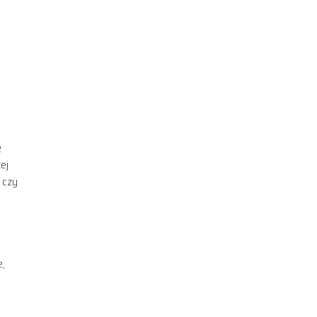
ę
ej
 czy
e,