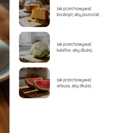
Jak przechowywać
biszkopt, aby pozostał
świeży i wilgotny?
Jak przechowywać
kalafior, aby dłużej
zachował świeżość?
Jak przechowywać
arbuza, aby dłużej
zachował świeżość?