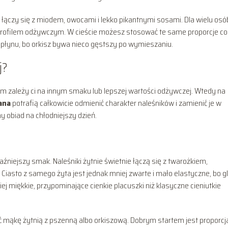
 łączy się z miodem, owocami i lekko pikantnymi sosami. Dla wielu osó
rofilem odżywczym. W cieście możesz stosować te same proporcje co
 płynu, bo orkisz bywa nieco gęstszy po wymieszaniu.
j?
m zależy ci na innym smaku lub lepszej wartości odżywczej. Wtedy na
ana
potrafią całkowicie odmienić charakter naleśników i zamienić je w
y obiad na chłodniejszy dzień.
aźniejszy smak. Naleśniki żytnie świetnie łączą się z twarożkiem,
iasto z samego żyta jest jednak mniej zwarte i mało elastyczne, bo g
iej miękkie, przypominające cienkie placuszki niż klasyczne cieniutkie
ć mąkę żytnią z pszenną albo orkiszową. Dobrym startem jest proporcj