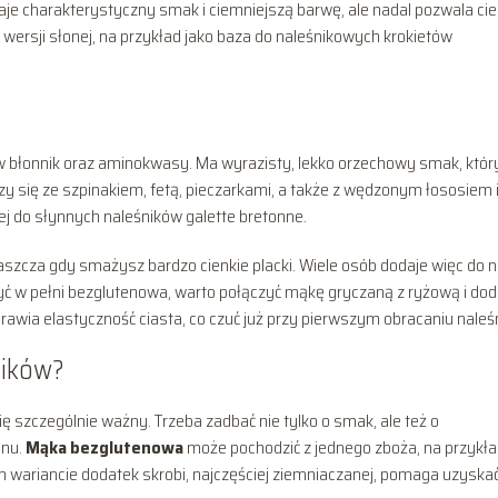
 daje charakterystyczny smak i ciemniejszą barwę, ale nadal pozwala ci
w wersji słonej, na przykład jako baza do naleśnikowych krokietów
w błonnik oraz aminokwasy. Ma wyrazisty, lekko orzechowy smak, któr
y się ze szpinakiem, fetą, pieczarkami, a także z wędzonym łososiem 
j do słynnych naleśników galette bretonne.
właszcza gdy smażysz bardzo cienkie placki. Wiele osób dodaje więc do 
yć w pełni bezglutenowa, warto połączyć mąkę gryczaną z ryżową i dod
rawia elastyczność ciasta, co czuć już przy pierwszym obracaniu naleś
ników?
 się szczególnie ważny. Trzeba zadbać nie tylko o smak, ale też o
enu.
Mąka bezglutenowa
może pochodzić z jednego zboża, na przykła
m wariancie dodatek skrobi, najczęściej ziemniaczanej, pomaga uzyska