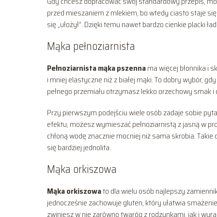
Gdy chcesz dopracować swój standardowy przepis, może
przed mieszaniem z mlekiem, bo wtedy ciasto staje się
się „ułożył”. Dzięki temu nawet bardzo cienkie placki ład
Mąka pełnoziarnista
Pełnoziarnista mąka pszenna
ma więcej błonnika i sk
i mniej elastyczne niż z białej mąki. To dobry wybór, g
pełnego przemiału otrzymasz lekko orzechowy smak i c
Przy pierwszym podejściu wiele osób zadaje sobie pytani
efektu, możesz wymieszać pełnoziarnistą z jasną w prop
chłoną wodę znacznie mocniej niż sama skrobia. Takie ci
się bardziej jednolita.
Mąka orkiszowa
Mąka orkiszowa
to dla wielu osób najlepszy zamiennik
jednocześnie zachowuje gluten, który ułatwia smażenie. 
zwiniesz w nie zarówno twaróg z rodzynkami, jak i wyra