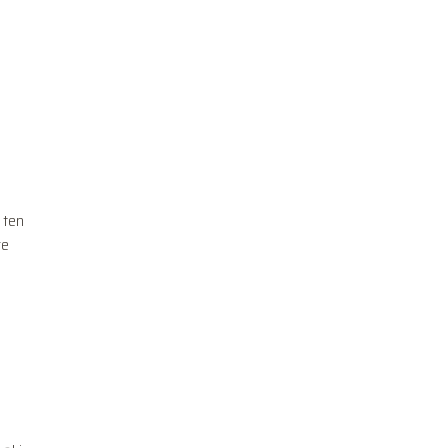
 ten
re