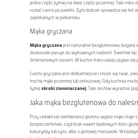
jedna część żytniej na dwie części pszennej. Taki miks
rozlać ciasto po patelni. Żyto dobrze sprawdza się też 
zapiekanych w piekarniku.
Mąka gryczana
Mąka gryczana
jest naturalnie bezglutenowa, bogata 
doskonale pasuje do wytrawnych nadzień. Świetnie łącz
śmietanowym sosem. W kuchni francuskiej używa się je
Ciasto gryczane jest delikatniejsze i może się rwać, z
trochę mąki pszennej lub orkiszowej. Gdy kuchnia ma b
łyżkę
skrobi ziemniaczanej
. Taki zestaw wyraźnie pop
Jaka mąka bezglutenowa do naleś
Przy celiakii lub nietolerancji glutenu wybór mąki staje
bezpieczeństwo, czyli brak nawet śladowych ilości glut
kukurydzy lub ryżu, albo z gotowej mieszanki. W każdy