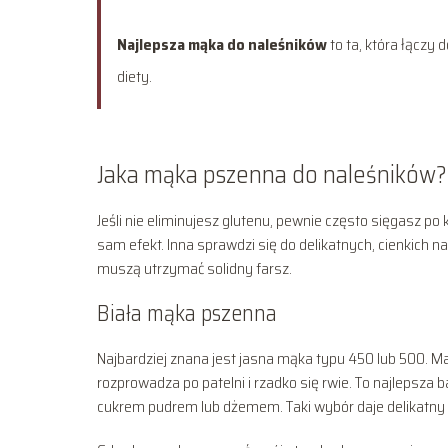
Najlepsza mąka do naleśników
to ta, która łączy 
diety.
Jaka mąka pszenna do naleśników?
Jeśli nie eliminujesz glutenu, pewnie często sięgasz po
sam efekt. Inna sprawdzi się do delikatnych, cienkich 
muszą utrzymać solidny farsz.
Biała mąka pszenna
Najbardziej znana jest jasna mąka typu 450 lub 500. Ma 
rozprowadza po patelni i rzadko się rwie. To najlepsza ba
cukrem pudrem lub dżemem. Taki wybór daje delikatny s