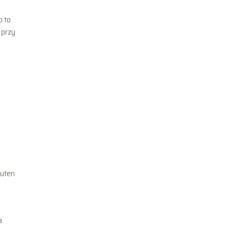
b to
 przy
luten
a