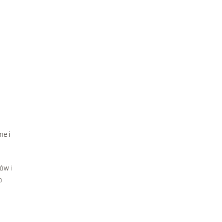
ne i
dów i
o