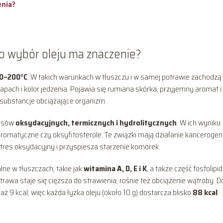
enia?
o wybór oleju ma znaczenie?
0–200°C
. W takich warunkach w tłuszczu i w samej potrawie zachodzą
pach i kolor jedzenia. Pojawia się rumiana skórka, przyjemny aromat i
substancje obciążające organizm.
cesów
oksydacyjnych, termicznych i hydrolitycznych
. W ich wyniku
aromatyczne czy oksyfitosterole. Te związki mają działanie kancerogen
tres oksydacyjny i przyspiesza starzenie komórek.
ne w tłuszczach, takie jak
witamina A, D, E i K
, a także część fosfolipi
wa staje się cięższa do strawienia, rośnie też obciążenie wątroby. D
aż 9 kcal, więc każda łyżka oleju (około 10 g) dostarcza blisko
88 kcal
.