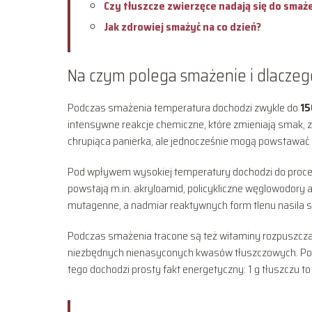
Czy tłuszcze zwierzęce nadają się do smaż
Jak zdrowiej smażyć na co dzień?
Na czym polega smażenie i dlaczeg
Podczas smażenia temperatura dochodzi zwykle do
15
intensywne reakcje chemiczne, które zmieniają smak, za
chrupiąca panierka, ale jednocześnie mogą powstawać 
Pod wpływem wysokiej temperatury dochodzi do pro
powstają m.in. akryloamid, policykliczne węglowodory 
mutagenne, a nadmiar reaktywnych form tlenu nasila s
Podczas smażenia tracone są też witaminy rozpuszczal
niezbędnych nienasyconych kwasów tłuszczowych. Potra
tego dochodzi prosty fakt energetyczny: 1 g tłuszczu to 