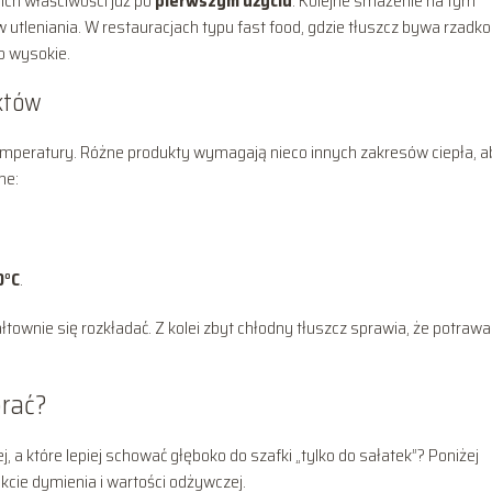
oich właściwości już po
pierwszym użyciu
. Kolejne smażenie na tym
utleniania. W restauracjach typu fast food, gdzie tłuszcz bywa rzadko
o wysokie.
któw
temperatury. Różne produkty wymagają nieco innych zakresów ciepła, a
ne:
0°C
.
ałtownie się rozkładać. Z kolei zbyt chłodny tłuszcz sprawia, że potrawa
brać?
j, a które lepiej schować głęboko do szafki „tylko do sałatek”? Poniżej
nkcie dymienia i wartości odżywczej.