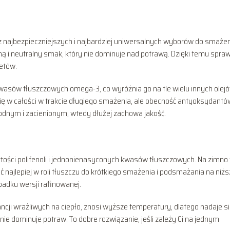
z najbezpieczniejszych i najbardziej uniwersalnych wyborów do smażen
ą i neutralny smak, który nie dominuje nad potrawą. Dzięki temu spra
letów.
kwasów tłuszczowych omega-3, co wyróżnia go na tle wielu innych olej
ię w całości w trakcie długiego smażenia, ale obecność antyoksydantó
łodnym i zacienionym, wtedy dłużej zachowa jakość.
tości polifenoli i jednonienasyconych kwasów tłuszczowych. Na zimno 
ć najlepiej w roli tłuszczu do krótkiego smażenia i podsmażania na niżs
padku wersji rafinowanej.
ncji wrażliwych na ciepło, znosi wyższe temperatury, dlatego nadaje s
ie dominuje potraw. To dobre rozwiązanie, jeśli zależy Ci na jednym