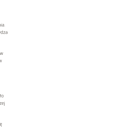
ia.
wdza
ów
w
to
zej
ię