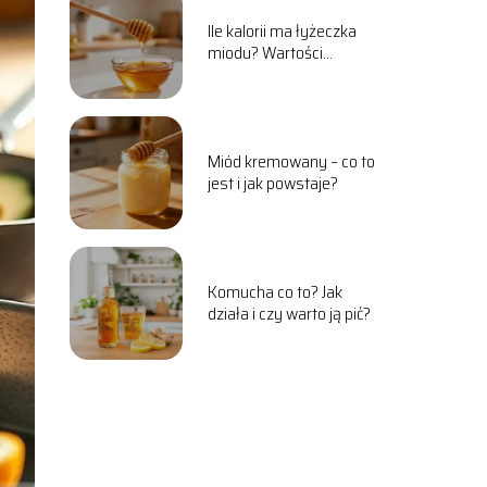
Ile kalorii ma łyżeczka
miodu? Wartości
odżywcze i właściwości
Miód kremowany – co to
jest i jak powstaje?
Komucha co to? Jak
działa i czy warto ją pić?