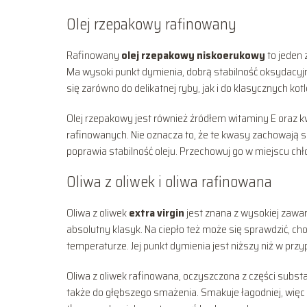
Olej rzepakowy rafinowany
Rafinowany
olej rzepakowy niskoerukowy
to jeden 
Ma wysoki punkt dymienia, dobrą stabilność oksydacyjn
się zarówno do delikatnej ryby, jak i do klasycznych kot
Olej rzepakowy jest również źródłem witaminy E oraz 
rafinowanych. Nie oznacza to, że te kwasy zachowają s
poprawia stabilność oleju. Przechowuj go w miejscu ch
Oliwa z oliwek i oliwa rafinowana
Oliwa z oliwek
extra virgin
jest znana z wysokiej zawar
absolutny klasyk. Na ciepło też może się sprawdzić, cho
temperaturze. Jej punkt dymienia jest niższy niż w przy
Oliwa z oliwek rafinowana, oczyszczona z części substa
także do głębszego smażenia. Smakuje łagodniej, więc n