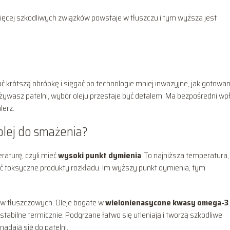
ięcej szkodliwych związków powstaje w tłuszczu i tym wyższa jest
 krótszą obróbkę i sięgać po technologie mniej inwazyjne, jak gotowa
używasz patelni, wybór oleju przestaje być detalem. Ma bezpośredni w
lerz.
olej do smażenia?
aturę, czyli mieć
wysoki punkt dymienia
. To najniższa temperatura,
zać toksyczne produkty rozkładu. Im wyższy punkt dymienia, tym
ów tłuszczowych. Oleje bogate w
wielonienasycone kwasy omega-3 
tabilne termicznie. Podgrzane łatwo się utleniają i tworzą szkodliwe
adają się do patelni.