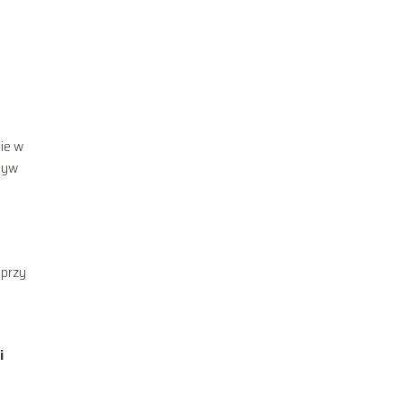
nie w
pływ
 przy
i