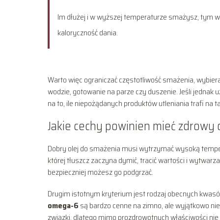
Im dłużej i w wyższej temperaturze smażysz, tym w
kaloryczność dania.
Warto więc ograniczać częstotliwość smażenia, wybierać
wodzie, gotowanie na parze czy duszenie. Jeśli jednak 
na to, ile niepożądanych produktów utleniania trafi na ta
Jakie cechy powinien mieć zdrowy 
Dobry olej do smażenia musi wytrzymać wysoką temper
której tłuszcz zaczyna dymić, tracić wartości i wytwar
bezpieczniej możesz go podgrzać.
Drugim istotnym kryterium jest rodzaj obecnych kwas
omega-6
są bardzo cenne na zimno, ale wyjątkowo nies
związki, dlatego mimo prozdrowotnych właściwości nie n