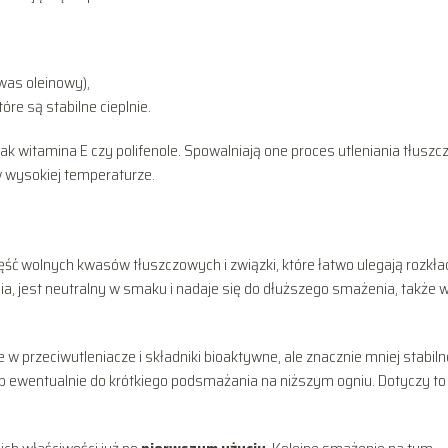
as oleinowy),
e są stabilne cieplnie.
 jak witamina E czy polifenole. Spowalniają one proces utleniania tłuszcz
w wysokiej temperaturze.
zęść wolnych kwasów tłuszczowych i związki, które łatwo ulegają rozkła
, jest neutralny w smaku i nadaje się do dłuższego smażenia, także 
 w przeciwutleniacze i składniki bioaktywne, ale znacznie mniej stabiln
lub ewentualnie do krótkiego podsmażania na niższym ogniu. Dotyczy to