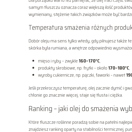
Dla porządku warto też pamiętać, że olej traci część sw
samym tłuszczu oznacza coraz większą ilość produktów 
wymieniany, stężenie takich związków może być bardz
Temperatura smażenia różnych produ
Dobór oleju ma sens tylko wtedy, gdy pilnujesz także 
skórka była rumiana, a wnętrze odpowiednio wysmażo
mięso i ryby – zwykle
160–170°C
,
produkty skrobiowe, np. frytki – około
170–180°C
,
wyroby cukiernicze, np. pączki, faworki – nawet
19
Jeśli przekroczysz temperaturę, olej zacznie dymić i gw
chłonie go znacznie więcej, staje się tłusta i ciężka.
Ranking – jaki olej do smażenia wy
Które tłuszcze roślinne poradzą sobie na patelni najlepie
znajdziesz ranking oparty na stabilności termicznej, pu