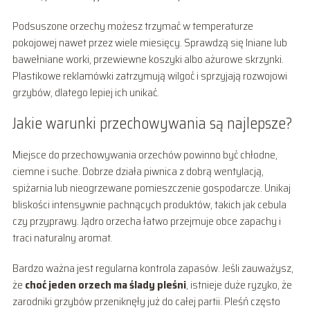
Podsuszone orzechy możesz trzymać w temperaturze
pokojowej nawet przez wiele miesięcy. Sprawdzą się lniane lub
bawełniane worki, przewiewne koszyki albo ażurowe skrzynki.
Plastikowe reklamówki zatrzymują wilgoć i sprzyjają rozwojowi
grzybów, dlatego lepiej ich unikać.
Jakie warunki przechowywania są najlepsze?
Miejsce do przechowywania orzechów powinno być chłodne,
ciemne i suche. Dobrze działa piwnica z dobrą wentylacją,
spiżarnia lub nieogrzewane pomieszczenie gospodarcze. Unikaj
bliskości intensywnie pachnących produktów, takich jak cebula
czy przyprawy. Jądro orzecha łatwo przejmuje obce zapachy i
traci naturalny aromat.
Bardzo ważna jest regularna kontrola zapasów. Jeśli zauważysz,
że
choć jeden orzech ma ślady pleśni
, istnieje duże ryzyko, że
zarodniki grzybów przeniknęły już do całej partii. Pleśń często