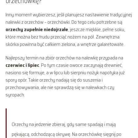
orzechówkę?
Inny moment wybierzesz, jeśli planujesz nastawienie tradycyjnej
nalewki z orzechów – orzechówki. Do tego celu potrzebne są
orzechy zupełnie niedojrzałe
, jeszcze miękkie, pełne soku,
które można bez trudu przeciąć nożem na pół. Zewnętrzna
skórka powinna być całkiem zielona, a wnętrze galaretowate.
Najlepszy termin na zbiór orzechów na nalewkę przypada na
czerwiec i lipiec
. Po tym czasie owoce zaczynają drewnieć,
nasiono się formuje, a w lipcu lub sierpniu nożyk napotyka już
spory opór. Takie orzechy nadają się do suszenia i
przechowywania, ale nie sprawdzą się w nalewkach czy
syropach.
Orzechy na jedzenie zbieraj, gdy same spadają i mają
pękającą, odchodzącą okrywę. Na orzechówkę sięgnij po