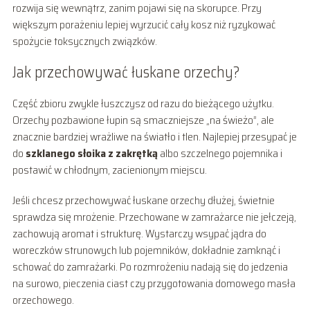
rozwija się wewnątrz, zanim pojawi się na skorupce. Przy
większym porażeniu lepiej wyrzucić cały kosz niż ryzykować
spożycie toksycznych związków.
Jak przechowywać łuskane orzechy?
Część zbioru zwykle łuszczysz od razu do bieżącego użytku.
Orzechy pozbawione łupin są smaczniejsze „na świeżo”, ale
znacznie bardziej wrażliwe na światło i tlen. Najlepiej przesypać je
do
szklanego słoika z zakrętką
albo szczelnego pojemnika i
postawić w chłodnym, zacienionym miejscu.
Jeśli chcesz przechowywać łuskane orzechy dłużej, świetnie
sprawdza się mrożenie. Przechowane w zamrażarce nie jełczeją,
zachowują aromat i strukturę. Wystarczy wsypać jądra do
woreczków strunowych lub pojemników, dokładnie zamknąć i
schować do zamrażarki. Po rozmrożeniu nadają się do jedzenia
na surowo, pieczenia ciast czy przygotowania domowego masła
orzechowego.