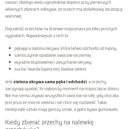
nasion, dlatego wielu ogrodników dopiero przy pierwszych
własnych zbiorach odkrywa, że orzech ma dodatkową, brudzącą
warstwę.
Dojrzałość orzechów na drzewie rozpoznasz po kilku prostych
sygnałach. Najważniejsze z nich to:
pękająca zielona okrywa, która łatwo odchodzi od łupiny,
samoczynne opadanie owoców na ziemię,
wyraźne brązowienie i zasychanie okrywy,
sucha, twarda łupina bez śladów zieleni.
Jeśli
zielona okrywa sama pęka i odchodzi
, a orzechy
zaczynają spadać, to najlepszy moment na rozpoczęcie zbioru.
Nie ma sensu zrywać wszystkich owoców na siłę, gdy otoczka
jest jeszcze mocno zielona i nie chce się rozdzielić. Takie
niedojrzałe sztuki mają gorszy smak, a jądro bywa gumowate.
Kiedy zbierać orzechy na nalewkę