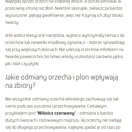
Najlepiej oprzeć orzech na stabilnej desce, a ostrze kierować w
przeciwną stronę niż dłoń. Niektóre skorupki, zwłaszcza bardzo
wysuszone, pękają gwałtownie, więc nie trzymaj ich zbyt blisko
twarzy.
Jeśli wolisz klasyczne narzędzia, wybierz wytrzymały łamacz do
orzechów lub niewielki imadłowy zgniatacz – dobrze sprawdzają
się przy większych ilościach. Nie uderzaj orzechów młotkiem na
twardej powierzchni, bo łatwo wtedy uszkodzisz zarówno jądra,
jak i blat czy płytki.
Jakie odmiany orzecha i plon wpływają
na zbiory?
Nie wszystkie odmiany orzecha włoskiego zachowują się tak
samo podczas suszenia i przechowywania. Ciekawym
przykładem jest
‘Wiśnicz czerwony’
– odmiana o bardzo
dużych owocach i różowawym miąższu. Jej orzechy nie nadają
się do długiego przechowywania, najlepiej zjadać je od razu po