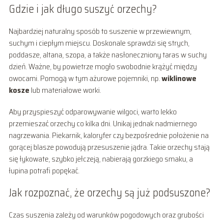
Gdzie i jak długo suszyć orzechy?
Najbardziej naturalny sposób to suszenie w przewiewnym,
suchym i ciepłym miejscu. Doskonale sprawdzi się strych,
poddasze, altana, szopa, a także nasłoneczniony taras w suchy
dzień. Ważne, by powietrze mogło swobodnie krążyć między
owocami. Pomogą w tym ażurowe pojemniki, np.
wiklinowe
kosze
lub materiałowe worki.
Aby przyspieszyć odparowywanie wilgoci, warto lekko
przemieszać orzechy co kilka dni. Unikaj jednak nadmiernego
nagrzewania. Piekarnik, kaloryfer czy bezpośrednie położenie na
gorącej blasze powodują przesuszenie jądra. Takie orzechy stają
się łykowate, szybko jełczeją, nabierają gorzkiego smaku, a
łupina potrafi popękać.
Jak rozpoznać, że orzechy są już podsuszone?
Czas suszenia zależy od warunków pogodowych oraz grubości