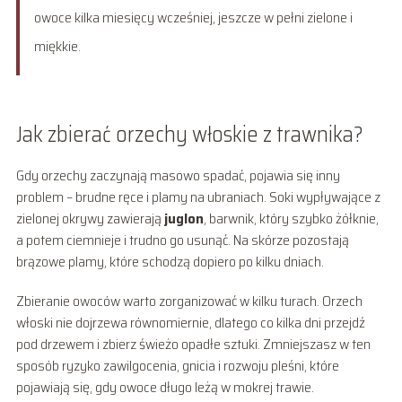
owoce kilka miesięcy wcześniej, jeszcze w pełni zielone i
miękkie.
Jak zbierać orzechy włoskie z trawnika?
Gdy orzechy zaczynają masowo spadać, pojawia się inny
problem – brudne ręce i plamy na ubraniach. Soki wypływające z
zielonej okrywy zawierają
juglon
, barwnik, który szybko żółknie,
a potem ciemnieje i trudno go usunąć. Na skórze pozostają
brązowe plamy, które schodzą dopiero po kilku dniach.
Zbieranie owoców warto zorganizować w kilku turach. Orzech
włoski nie dojrzewa równomiernie, dlatego co kilka dni przejdź
pod drzewem i zbierz świeżo opadłe sztuki. Zmniejszasz w ten
sposób ryzyko zawilgocenia, gnicia i rozwoju pleśni, które
pojawiają się, gdy owoce długo leżą w mokrej trawie.