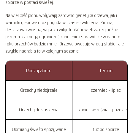
zbiorze w postaci świeżej.
Na wielkość plonu wpływają zarówno genetyka drzewa, jak i
warunki glebowe oraz pogoda w czasie kwitnienia. Zimna,
deszczowa wiosna, wysoka wilgotność powietrza czy późne
przymrozki mogą ograniczyć zapylenie i sprawić, że w danym
roku orzechów będzie mniej. Drzewo owocuje wtedy słabiej, ale
zwykle nadrabia to w kolejnym sezonie.
Rodzaj zbioru
Termin
Orzechy niedojrzałe
czerwiec – lipiec
Orzechy do suszenia
koniec września – październi
Odmiany świeżo spożywane
tuż po zbiorze