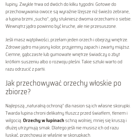
łupiny. Zwykle trwa od dwóch do kilku tygodni. Gotowe do
przechowywania owoce są wyraźnie lżejsze niż świeżo zebrane,
a łupina brzmi „sucho”, gdy stukniesz dwoma orzechami o siebie.
Wewnątrz jądro powinno być kruche, ale nie przesuszone.
Jeśli masz wątpliwości, przełam jeden orzech i obejrzyj wnętrze.
Zdrowe jądro ma jasny kolor, przyjemny zapach i zwarty miąższ.
Ciemne, gąbczaste lub gumowate wnętrze świadczy o zbyt
krótkim suszeniu albo o rozwoju pleśni. Takie sztuki warto od
razu odrzucić z partii.
Jak przechowywać orzechy włoskie po
zbiorze?
Najlepszą „naturalną ochroną” dla nasion są ich własne skorupki.
Twarda łupina chroni delikatny tłuszcz przed światłem, tlenem i
wilgocią.
Orzechy w łupinach
schną wolniej, mniej się kruszą i
dłużej utrzymują smak. Dlatego jeśli nie musisz ich od razu
łuskać, przechowuj je właśnie w skorupkach.