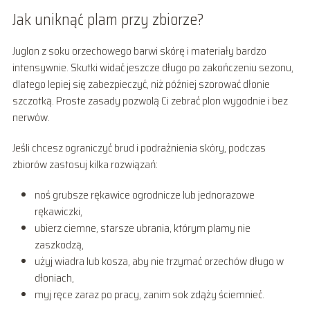
Jak uniknąć plam przy zbiorze?
Juglon z soku orzechowego barwi skórę i materiały bardzo
intensywnie. Skutki widać jeszcze długo po zakończeniu sezonu,
dlatego lepiej się zabezpieczyć, niż później szorować dłonie
szczotką. Proste zasady pozwolą Ci zebrać plon wygodnie i bez
nerwów.
Jeśli chcesz ograniczyć brud i podrażnienia skóry, podczas
zbiorów zastosuj kilka rozwiązań:
noś grubsze rękawice ogrodnicze lub jednorazowe
rękawiczki,
ubierz ciemne, starsze ubrania, którym plamy nie
zaszkodzą,
użyj wiadra lub kosza, aby nie trzymać orzechów długo w
dłoniach,
myj ręce zaraz po pracy, zanim sok zdąży ściemnieć.