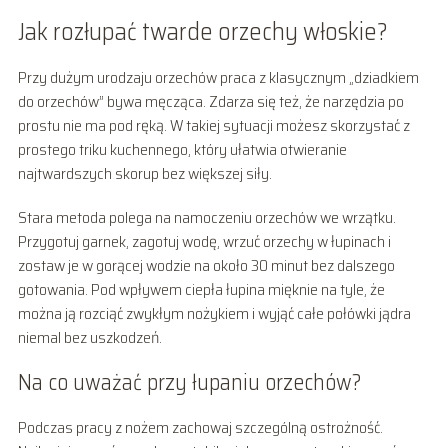
Jak rozłupać twarde orzechy włoskie?
Przy dużym urodzaju orzechów praca z klasycznym „dziadkiem
do orzechów” bywa męcząca. Zdarza się też, że narzędzia po
prostu nie ma pod ręką. W takiej sytuacji możesz skorzystać z
prostego triku kuchennego, który ułatwia otwieranie
najtwardszych skorup bez większej siły.
Stara metoda polega na namoczeniu orzechów we wrzątku.
Przygotuj garnek, zagotuj wodę, wrzuć orzechy w łupinach i
zostaw je w gorącej wodzie na około 30 minut bez dalszego
gotowania. Pod wpływem ciepła łupina mięknie na tyle, że
można ją rozciąć zwykłym nożykiem i wyjąć całe połówki jądra
niemal bez uszkodzeń.
Na co uważać przy łupaniu orzechów?
Podczas pracy z nożem zachowaj szczególną ostrożność.