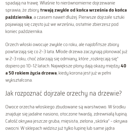
spadają na trawę. Właśnie to nierównomierne dojrzewanie
sprawia, że zbiory
trwają zwykle od końca września do końca
października
, a czasem nawet dłużej. Pierwsze dojrzałe sztuki
pojawiają się często już we wrześniu, ostatnie zbierzesz pod
koniec października.
Orzech włoski owocuje zwykle co roku, ale najobfitsze zbiory
powtarzają się co 2–3 lata. Młode drzewa zaczynają plonować już
w 2–3 roku, choć zdarzają się odmiany, które „rozkręcają się”
dopiero po 10–12 latach. Największe plony dają okazy między
40
a 50 rokiem życia drzewa
, kiedy korona jest już w pełni
wykształcona.
Jak rozpoznać dojrzałe orzechy na drzewie?
Owoce orzecha włoskiego zbudowane są warstwowo. W środku
znajduje się jadalne nasiono, otoczone twardą, zdrewniałą łupiną.
Całość okrywa jeszcze gruba, mięsista, zielona „skórka” – okrywa
owocni. W sklepach widzisz już tylko łupinę lub same jądra