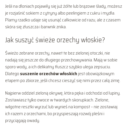
Jeśli na dłoniach pojawiły się już żółte lub brązowe ślady, możesz
je rozjaśnić sokiem z cytryny albo peelingiem z cukru i mydła.
Plamy rzadko udaje się usunąć całkowicie od razu, ale z czasem
skóra się złuszcza i barwnik znika.
Jak suszyć świeże orzechy włoskie?
Świeżo zebrane orzechy, nawet te bez zielonej otoczki, nie
nadają się jeszcze do długiego przechowywania. Mają w sobie
sporo wody, a ich delikatny tłuszcz szybko ulega zepsuciu.
Dlatego
suszenie orzechów włoskich
jest obowiązkowym
etapem po zbiorze, jeśli chcesz cieszyć się nimi przez całą zimę.
Najpierw oddziel zieloną okrywę, która pęka i odchodzi od łupiny.
Zostawiasz tylko owoce w twardych skorupkach. Zielone,
wilgotne resztki wyrzuć lub wynieś na kompost – nie zostawiaj
ich razem z orzechami, bo przyspieszają rozwój pleśni i
przyciągają owady.