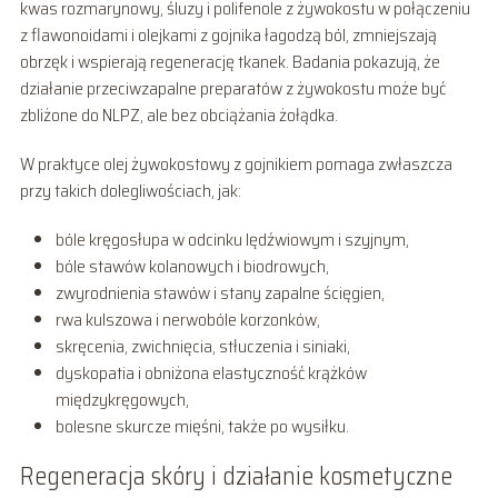
kwas rozmarynowy, śluzy i polifenole z żywokostu w połączeniu
z flawonoidami i olejkami z gojnika łagodzą ból, zmniejszają
obrzęk i wspierają regenerację tkanek. Badania pokazują, że
działanie przeciwzapalne preparatów z żywokostu może być
zbliżone do NLPZ, ale bez obciążania żołądka.
W praktyce olej żywokostowy z gojnikiem pomaga zwłaszcza
przy takich dolegliwościach, jak:
bóle kręgosłupa w odcinku lędźwiowym i szyjnym,
bóle stawów kolanowych i biodrowych,
zwyrodnienia stawów i stany zapalne ścięgien,
rwa kulszowa i nerwobóle korzonków,
skręcenia, zwichnięcia, stłuczenia i siniaki,
dyskopatia i obniżona elastyczność krążków
międzykręgowych,
bolesne skurcze mięśni, także po wysiłku.
Regeneracja skóry i działanie kosmetyczne