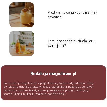
Miód kremowany – co to jest i jak
powstaje?
Komucha co to? Jak działa i czy
warto ją pić?
Redakcja magictown.pl
Jako redakcja magictown.pl z pasją śledzimy świat urody, zdrowia i diety.
Uwielbiamy dzielić się naszą wiedzą z czytelnikami, pokazując, że nawet
najbardziej złożone tematy można przedstawić w prosty i inspirujący
sposób. Dbamy, by każdy znalazł tu coś dla siebie!