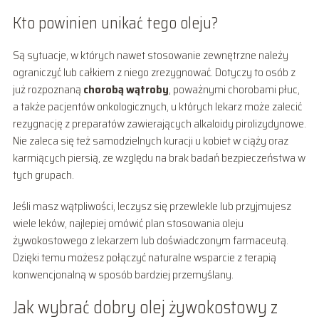
Kto powinien unikać tego oleju?
Są sytuacje, w których nawet stosowanie zewnętrzne należy
ograniczyć lub całkiem z niego zrezygnować. Dotyczy to osób z
już rozpoznaną
chorobą wątroby
, poważnymi chorobami płuc,
a także pacjentów onkologicznych, u których lekarz może zalecić
rezygnację z preparatów zawierających alkaloidy pirolizydynowe.
Nie zaleca się też samodzielnych kuracji u kobiet w ciąży oraz
karmiących piersią, ze względu na brak badań bezpieczeństwa w
tych grupach.
Jeśli masz wątpliwości, leczysz się przewlekle lub przyjmujesz
wiele leków, najlepiej omówić plan stosowania oleju
żywokostowego z lekarzem lub doświadczonym farmaceutą.
Dzięki temu możesz połączyć naturalne wsparcie z terapią
konwencjonalną w sposób bardziej przemyślany.
Jak wybrać dobry olej żywokostowy z