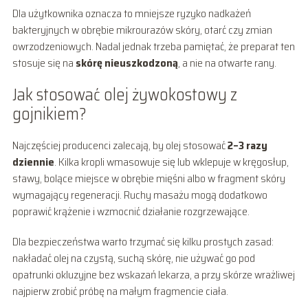
Dla użytkownika oznacza to mniejsze ryzyko nadkażeń
bakteryjnych w obrębie mikrourazów skóry, otarć czy zmian
owrzodzeniowych. Nadal jednak trzeba pamiętać, że preparat ten
stosuje się na
skórę nieuszkodzoną
, a nie na otwarte rany.
Jak stosować olej żywokostowy z
gojnikiem?
Najczęściej producenci zalecają, by olej stosować
2–3 razy
dziennie
. Kilka kropli wmasowuje się lub wklepuje w kręgosłup,
stawy, bolące miejsce w obrębie mięśni albo w fragment skóry
wymagający regeneracji. Ruchy masażu mogą dodatkowo
poprawić krążenie i wzmocnić działanie rozgrzewające.
Dla bezpieczeństwa warto trzymać się kilku prostych zasad:
nakładać olej na czystą, suchą skórę, nie używać go pod
opatrunki okluzyjne bez wskazań lekarza, a przy skórze wrażliwej
najpierw zrobić próbę na małym fragmencie ciała.