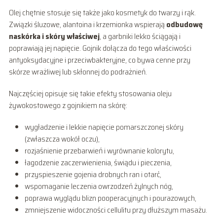
Olej chętnie stosuje się także jako kosmetyk do twarzy i rąk.
Związki śluzowe, alantoina i krzemionka wspierają
odbudowę
naskórka i skóry właściwej
, a garbniki lekko ściągają i
poprawiają jej napięcie. Gojnik dołącza do tego właściwości
antyoksydacyjne i przeciwbakteryjne, co bywa cenne przy
skórze wrażliwej lub skłonnej do podrażnień.
Najczęściej opisuje się takie efekty stosowania oleju
żywokostowego z gojnikiem na skórę:
wygładzenie i lekkie napięcie pomarszczonej skóry
(zwłaszcza wokół oczu),
rozjaśnienie przebarwień i wyrównanie kolorytu,
łagodzenie zaczerwienienia, świądu i pieczenia,
przyspieszenie gojenia drobnych ran i otarć,
wspomaganie leczenia owrzodzeń żylnych nóg,
poprawa wyglądu blizn pooperacyjnych i pourazowych,
zmniejszenie widoczności cellulitu przy dłuższym masażu.