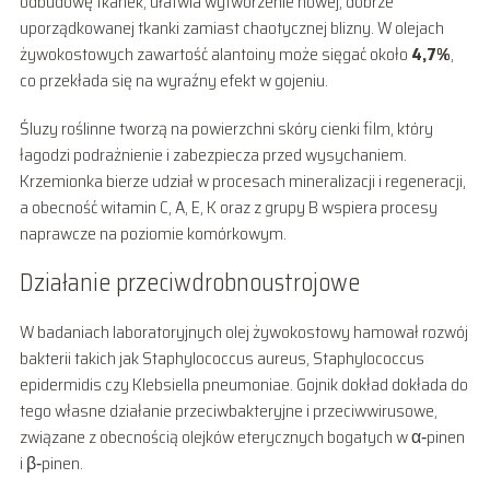
odbudowę tkanek, ułatwia wytworzenie nowej, dobrze
uporządkowanej tkanki zamiast chaotycznej blizny. W olejach
żywokostowych zawartość alantoiny może sięgać około
4,7%
,
co przekłada się na wyraźny efekt w gojeniu.
Śluzy roślinne tworzą na powierzchni skóry cienki film, który
łagodzi podrażnienie i zabezpiecza przed wysychaniem.
Krzemionka bierze udział w procesach mineralizacji i regeneracji,
a obecność witamin C, A, E, K oraz z grupy B wspiera procesy
naprawcze na poziomie komórkowym.
Działanie przeciwdrobnoustrojowe
W badaniach laboratoryjnych olej żywokostowy hamował rozwój
bakterii takich jak Staphylococcus aureus, Staphylococcus
epidermidis czy Klebsiella pneumoniae. Gojnik dokład dokłada do
tego własne działanie przeciwbakteryjne i przeciwwirusowe,
związane z obecnością olejków eterycznych bogatych w α‑pinen
i β‑pinen.