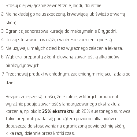
Stosuj olej wyłącznie zewnętrznie, nigdy doustnie.
Nie nakładaj go na uszkodzoną, krwawiącą lub świeżo otwartą
skórę.
Ogranicz jednorazową kurację do maksymalnie 6 tygodni.
Unikaj stosowania w ciąży i w okresie karmienia piersią.
Nie używaj u małych dzieci bez wyraźnego zalecenia lekarza.
Wybieraj preparaty z kontrolowaną zawartością alkaloidów
pirolizydynowych.
Przechowuj produkt w chłodnym, zacienionym miejscu, z dala od
dzieci.
Bezpieczniejsze są maści, żele i oleje, w których producent
wyraźnie podaje zawartość standaryzowanego ekstraktu z
korzenia, np. około
35% ekstraktu
lub 20% suszonego surowca.
Takie preparaty bada się pod kątem poziomu alkaloidów i
dopuszcza do stosowania na ograniczoną powierzchnię skóry
kilka razy dziennie przez krótki czas.