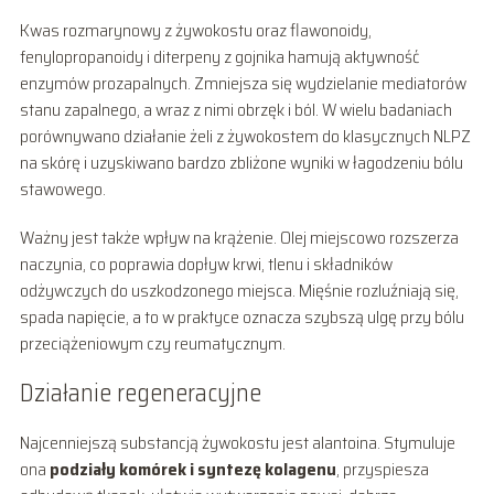
Kwas rozmarynowy z żywokostu oraz flawonoidy,
fenylopropanoidy i diterpeny z gojnika hamują aktywność
enzymów prozapalnych. Zmniejsza się wydzielanie mediatorów
stanu zapalnego, a wraz z nimi obrzęk i ból. W wielu badaniach
porównywano działanie żeli z żywokostem do klasycznych NLPZ
na skórę i uzyskiwano bardzo zbliżone wyniki w łagodzeniu bólu
stawowego.
Ważny jest także wpływ na krążenie. Olej miejscowo rozszerza
naczynia, co poprawia dopływ krwi, tlenu i składników
odżywczych do uszkodzonego miejsca. Mięśnie rozluźniają się,
spada napięcie, a to w praktyce oznacza szybszą ulgę przy bólu
przeciążeniowym czy reumatycznym.
Działanie regeneracyjne
Najcenniejszą substancją żywokostu jest alantoina. Stymuluje
ona
podziały komórek i syntezę kolagenu
, przyspiesza