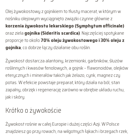
Olej żywokostowy z gojnikiem to tłusty macerat, w którym w
nośniku olejowym wyciągnięto związki czynne głównie z
korzenia żywokostu lekarskiego (Symphytum officinale)
oraz ziela
gojnika (Sideritis scardica)
. Najczęściej spotykane
proporcje to około
70% oleju żywokostowego i 30% oleju z
gojnika
, co dobrze łączy działanie obu roślin.
Żywokost dostarcza alantoiny, krzemionki, garbników, śluzów
roślinnych i kwasów fenolowych, a gojnik – flawonoidów, olejków
eterycznych i minerałów takich jak żelazo, cynk, magnez czy
potas. W efekcie powstaje preparat, który działa na ból, stan
zapalny, obrzęk i regenerację zarówno w obrębie układu ruchu,
jak i skóry.
Krótko o żywokoście
Żywokost rośnie w całej Europie i dużej części Azji. W Polsce
znajdziesz go przy rowach, na wilgotnych łąkach i brzegach rzek,