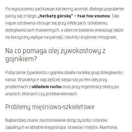
Po wysuszeniu zachowuje korzenny aromat, dlatego popularnie
parzy się z niego
„herbatę górską” – tsai tou vounou
. Taki
napar od dawna stosuje się przy infekcjach, osłabieniu,
dolegliwościach trawiennych, a obecne badania wskazują także
na korzystny wpływ na pamięć, nastrój i krążenie mózgowe.
Na co pomaga olej żywokostowy z
gojnikiem?
Połączenie żywokostu i gojnika działa na kilka grup dolegliwości
naraz. W praktyce najczęściej sięga się po ten olej przy
problemach z
układem ruchu
oraz przy regeneracji skóry po
urazach, bliznach czy przebarwieniach.
Problemy mięśniowo‑szkieletowe
Najbardziej znane zastosowanie dotyczy bólu i stanów
zapalnych w obrębie kręgosłupa, stawów i mięśni. Alantoina,