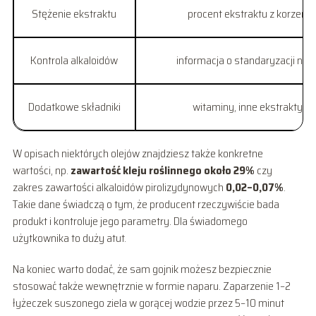
Stężenie ekstraktu
procent ekstraktu z korzenia
Kontrola alkaloidów
informacja o standaryzacji na a
Dodatkowe składniki
witaminy, inne ekstrakty z
W opisach niektórych olejów znajdziesz także konkretne
wartości, np.
zawartość kleju roślinnego około 29%
czy
zakres zawartości alkaloidów pirolizydynowych
0,02–0,07%
.
Takie dane świadczą o tym, że producent rzeczywiście bada
produkt i kontroluje jego parametry. Dla świadomego
użytkownika to duży atut.
Na koniec warto dodać, że sam gojnik możesz bezpiecznie
stosować także wewnętrznie w formie naparu. Zaparzenie 1–2
łyżeczek suszonego ziela w gorącej wodzie przez 5–10 minut