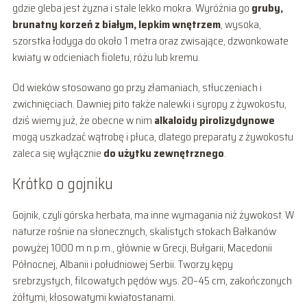
gdzie gleba jest żyzna i stale lekko mokra. Wyróżnia go
gruby,
brunatny korzeń z białym, lepkim wnętrzem
, wysoka,
szorstka łodyga do około 1 metra oraz zwisające, dzwonkowate
kwiaty w odcieniach fioletu, różu lub kremu.
Od wieków stosowano go przy złamaniach, stłuczeniach i
zwichnięciach. Dawniej pito także nalewki i syropy z żywokostu,
dziś wiemy już, że obecne w nim
alkaloidy pirolizydynowe
mogą uszkadzać wątrobę i płuca, dlatego preparaty z żywokostu
zaleca się wyłącznie
do użytku zewnętrznego
.
Krótko o gojniku
Gojnik, czyli górska herbata, ma inne wymagania niż żywokost. W
naturze rośnie na słonecznych, skalistych stokach Bałkanów
powyżej 1000 m n.p.m., głównie w Grecji, Bułgarii, Macedonii
Północnej, Albanii i południowej Serbii. Tworzy kępy
srebrzystych, filcowatych pędów wys. 20–45 cm, zakończonych
żółtymi, kłosowatymi kwiatostanami.