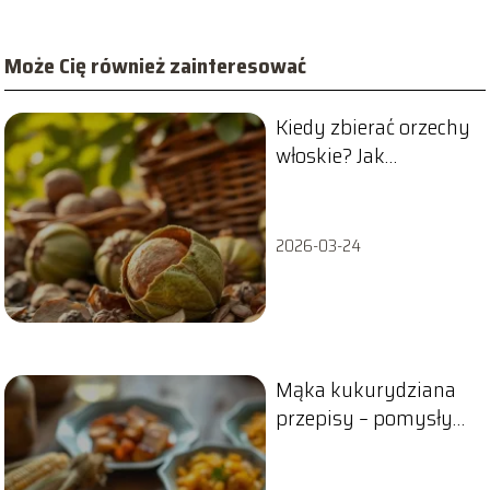
Może Cię również zainteresować
Kiedy zbierać orzechy
włoskie? Jak
rozpoznać dojrzałość
2026-03-24
Mąka kukurydziana
przepisy – pomysły
na obiad i deser