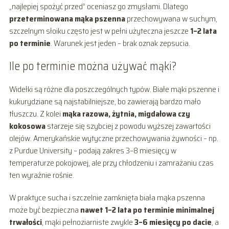
„najlepiej spożyć przed” oceniasz go zmysłami. Dlatego
przeterminowana mąka pszenna
przechowywana w suchym,
szczelnym słoiku często jest w pełni użyteczna jeszcze
1–2 lata
po terminie
. Warunek jest jeden – brak oznak zepsucia.
Ile po terminie można używać mąki?
Widełki są różne dla poszczególnych typów. Białe mąki pszenne i
kukurydziane są najstabilniejsze, bo zawierają bardzo mało
tłuszczu. Z kolei
mąka razowa, żytnia, migdałowa czy
kokosowa
starzeje się szybciej z powodu wyższej zawartości
olejów. Amerykańskie wytyczne przechowywania żywności – np.
z Purdue University – podają zakres 3–8 miesięcy w
temperaturze pokojowej, ale przy chłodzeniu i zamrażaniu czas
ten wyraźnie rośnie.
W praktyce sucha i szczelnie zamknięta biała mąka pszenna
może być bezpieczna
nawet 1–2 lata po terminie minimalnej
trwałości
, mąki pełnoziarniste zwykle
3–6 miesięcy po dacie
, a