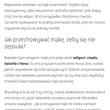
Najbardziej wrażliwe są mąki orzechowe. Szybko łapią
nieprzyjemny, zjełczały aromat i potrafią spleśnieć, jeśli złapią
choć trochę wilgoci. W ich przypadku chłodzenie i bardzo
szczelne opakowanie to praktycznie konieczność, jeśli nie chcesz
regularnie wyrzucać połowy torebki.
Jak przechowywać mąkę, żeby się nie
zepsuła?
Największym wrogiem mąki jest połączenie
wilgoci, ciepła,
światła i tlenu
. To ono przyspiesza jełczenie tłuszczów, rozwój
pleśni i pojawienie się moli spożywczych. Dobrze zorganizowana
szafka lub niewielka spiżarnia wystarczą, by znacząco wydłużyć
trwałość nawet podstawowej mąki pszennej.
W praktyce liczą się trzy rzeczy: rodzaj opakowania, temperatura
otoczenia i to, gdzie dokładnie ustawisz pojemnik. Niewielka
zmiana nawyków – jak przesypanie mąki do słoika zamiast
zostawiania w papierze – potrafi zrobić sporą różnicę w jakości