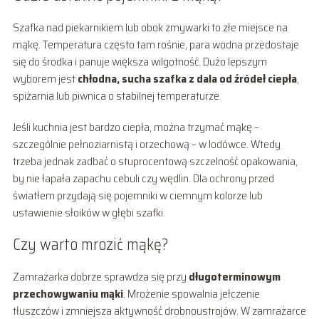
Szafka nad piekarnikiem lub obok zmywarki to złe miejsce na
mąkę. Temperatura często tam rośnie, para wodna przedostaje
się do środka i panuje większa wilgotność. Dużo lepszym
wyborem jest
chłodna, sucha szafka z dala od źródeł ciepła
,
spiżarnia lub piwnica o stabilnej temperaturze.
Jeśli kuchnia jest bardzo ciepła, można trzymać mąkę –
szczególnie pełnoziarnistą i orzechową – w lodówce. Wtedy
trzeba jednak zadbać o stuprocentową szczelność opakowania,
by nie łapała zapachu cebuli czy wędlin. Dla ochrony przed
światłem przydają się pojemniki w ciemnym kolorze lub
ustawienie słoików w głębi szafki.
Czy warto mrozić mąkę?
Zamrażarka dobrze sprawdza się przy
długoterminowym
przechowywaniu mąki
. Mrożenie spowalnia jełczenie
tłuszczów i zmniejsza aktywność drobnoustrojów. W zamrażarce