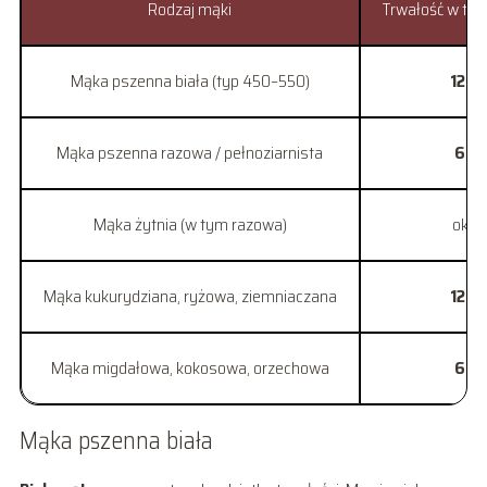
Rodzaj mąki
Trwałość w te
Mąka pszenna biała (typ 450–550)
12–2
Mąka pszenna razowa / pełnoziarnista
6–12
Mąka żytnia (w tym razowa)
ok.
1
Mąka kukurydziana, ryżowa, ziemniaczana
12–2
Mąka migdałowa, kokosowa, orzechowa
6–12
Mąka pszenna biała