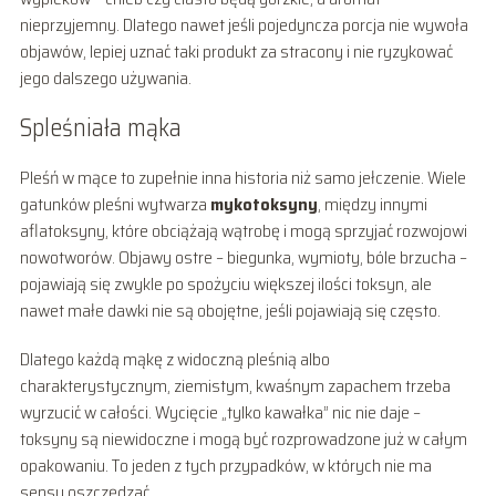
nieprzyjemny. Dlatego nawet jeśli pojedyncza porcja nie wywoła
objawów, lepiej uznać taki produkt za stracony i nie ryzykować
jego dalszego używania.
Spleśniała mąka
Pleśń w mące to zupełnie inna historia niż samo jełczenie. Wiele
gatunków pleśni wytwarza
mykotoksyny
, między innymi
aflatoksyny, które obciążają wątrobę i mogą sprzyjać rozwojowi
nowotworów. Objawy ostre – biegunka, wymioty, bóle brzucha –
pojawiają się zwykle po spożyciu większej ilości toksyn, ale
nawet małe dawki nie są obojętne, jeśli pojawiają się często.
Dlatego każdą mąkę z widoczną pleśnią albo
charakterystycznym, ziemistym, kwaśnym zapachem trzeba
wyrzucić w całości. Wycięcie „tylko kawałka” nic nie daje –
toksyny są niewidoczne i mogą być rozprowadzone już w całym
opakowaniu. To jeden z tych przypadków, w których nie ma
sensu oszczędzać.