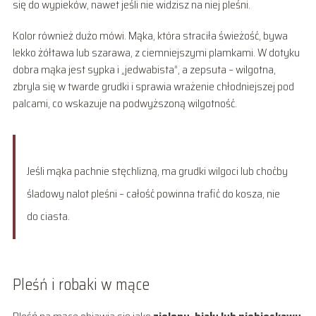
się do wypieków, nawet jeśli nie widzisz na niej pleśni.
Kolor również dużo mówi. Mąka, która straciła świeżość, bywa
lekko żółtawa lub szarawa, z ciemniejszymi plamkami. W dotyku
dobra mąka jest sypka i „jedwabista”, a zepsuta – wilgotna,
zbryla się w twarde grudki i sprawia wrażenie chłodniejszej pod
palcami, co wskazuje na podwyższoną wilgotność.
Jeśli mąka pachnie stęchlizną, ma grudki wilgoci lub choćby
śladowy nalot pleśni – całość powinna trafić do kosza, nie
do ciasta.
Pleśń i robaki w mące