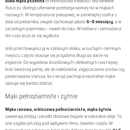
Biała mąka pszenna
to rekordzistka trwałości. Ma niewiele
tłuszczu, dlatego utlenianie przebiega wolniej niż w mąkach
razowych. W temperaturze pokojowej, w zamkniętej szafce z
dala od piekarnika, zwykle zachowuje jakość
6–8 miesięcy
, a w
szczelnym pojemniku – nawet do roku. W lodówce i zamrażarce
ten czas jeszcze się wydłuża.
Jeśli przechowujesz ją w szklanym słoiku, w suchym i ciemnym
miejscu, często okazuje się przydatna długo po dacie na
etykiecie. Do wypieków drożdżowych i delikatnych ciast lepiej
brać świeższą partię, ale do naleśników, zagęszczania sosów czy
panierowania starsza, lecz wciąż pachnąca neutralnie mąka
spisuje się bardzo dobrze.
Mąki pełnoziarniste i żytnie
Mąka razowa, orkiszowa pełnoziarnista, mąka żytnia
zawierają otręby i zarodki zbożowe bogate w naturalne oleje. To
one szybko jełczeją pod wpływem tlenu, światła i ciepła. W