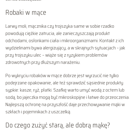
Robaki w mące
Larwy moli, mącznika czy trojszyka same w sobie rzadko
powodują ciężkie zatrucia, ale zanieczyszczają produkt
odchodami, osłonkami ciała i mikroorganizmami. Kontakt z ich
wydzielinami bywa alergizujący, a w skrajnych sytuacjach – jak
przy trojszyku ulec – wiąże się z ryzykiem problemów
zdrowotnych przy dłuższym narażeniu.
Po wykryciu robaków w mące dobrze jest wyrzucić nie tylko
podejrzane opakowanie, ale też sprawdzić sąsiednie produkty
sypkie: kasze, ryż, płatki. Szafkę warto umyć wodą z octem lub
sodą, bo jajeczka mogą być mikroskopijne i łatwe do przeoczenia.
Najlepszą ochronę na przyszłość daje przechowywanie mąki w
szkłach i pojemnikach z uszczelką.
Do czego zużyć starą, ale dobrą mąkę?