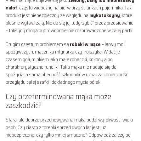
Pleśń na mące objawia się jako
zielony, biały lub niebieskawy
nalot
, często widoczny najpierw przy ściankach pojemnika. Taki
produkt jest niebezpieczny ze względu na
mykotoksyny
, które
pleśnie wytwarzają. Nie da się jej „odgrzybić” przez przesiewanie
– toksyny mogą być równomiernie rozprowadzone w całej partii.
Drugim częstym problemem są
robaki w mące
– larwy moli
spożywczych, mącznika młynarka czy trojszyka. Widać je
czasem gołym okiem jako małe robaczki, kokony albo
charakterystyczne tuneliki. Taka mąka nie nadaje się do
spożycia, a sama obecność szkodników oznacza konieczność
przeglądu całej szafki i dokładnego mycia półek.
Czy przeterminowana mąka może
zaszkodzić?
Stara, ale dobrze przechowywana mąka budzi wątpliwości wielu
osób. Czy ciasto z torebki sprzed dwóch lat jest już
niebezpieczne, czy tylko mniej smaczne? Odpowiedź zależy od