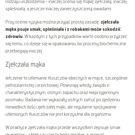
rodzaju uszkodzenia – inaczej ocenia się mąkę zjełczałą, inaczej
spleśniałą, a jeszcze inaczej zanieczyszczoną owadami.
Przy ocenie ryzyka można przyjąć prostą zasadę:
zjełczała
mąka psuje smak, spleśniała i z robakami może szkodzić
zdrowiu
. W każdym z tych przypadków warto osobno przyjrzeć
się temu, co dzieje się w opakowaniu, bo procesy biochemiczne
przebiegają inaczej.
Zjełczała mąka
Jełczenie to utlenianie tłuszczów obecnych w mące, szczególnie
pełnoziarnistej i orzechowej. Powstają wtedy związki o
charakterystycznym, ostrym zapachu oraz nieprzyjemnym
posmaku. Badania nie wykazały ostrych zatruć po zjedzeniu
niewielkich ilości zjełczałej mąki, ale regularne spożywanie
utlenionych tłuszczów nie jest korzystne dla organizmu.
W praktyce zjełczała mąka przede wszystkim zepsuje smak
wypieków – chleb czy ciasto będą gorzkie, a aromat