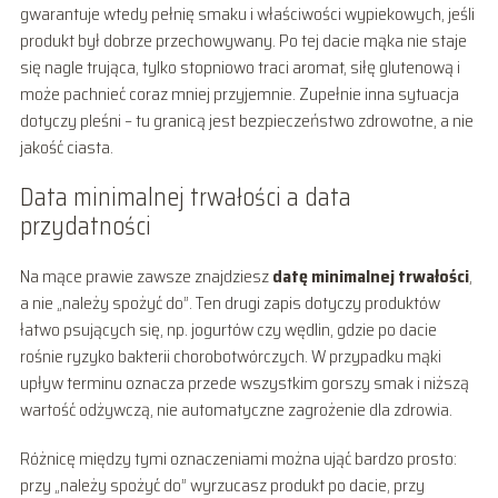
gwarantuje wtedy pełnię smaku i właściwości wypiekowych, jeśli
produkt był dobrze przechowywany. Po tej dacie mąka nie staje
się nagle trująca, tylko stopniowo traci aromat, siłę glutenową i
może pachnieć coraz mniej przyjemnie. Zupełnie inna sytuacja
dotyczy pleśni – tu granicą jest bezpieczeństwo zdrowotne, a nie
jakość ciasta.
Data minimalnej trwałości a data
przydatności
Na mące prawie zawsze znajdziesz
datę minimalnej trwałości
,
a nie „należy spożyć do”. Ten drugi zapis dotyczy produktów
łatwo psujących się, np. jogurtów czy wędlin, gdzie po dacie
rośnie ryzyko bakterii chorobotwórczych. W przypadku mąki
upływ terminu oznacza przede wszystkim gorszy smak i niższą
wartość odżywczą, nie automatyczne zagrożenie dla zdrowia.
Różnicę między tymi oznaczeniami można ująć bardzo prosto:
przy „należy spożyć do” wyrzucasz produkt po dacie, przy