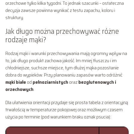
orzechowe tylko kilka tygodni. To jednak szacunki – ostateczna
decyzja zawsze powinna wynikać z testu zapachu, koloru i
struktury.
Jak długo można przechowywać różne
rodzaje mąki?
Rodzaj mąki i warunki przechowywania mają ogromny wpływ na
to, jak długo produkt zachowa jakość. Im mniej tłuszczu i im
chłodniejsze, suchsze miejsce, tym dłużej mąka pozostanie
dobra do wypieków. Przy planowaniu zapasów warto odróżnić
mąki białe
od
pełnoziarnistych
oraz
bezglutenowych i
orzechowych
.
Dla ułatwienia orientacji przydaje się prosta tabela z orientacyjną
trwałością w temperaturze pokojowej oraz możliwym czasem
użycia po terminie (pod warunkiem braku oznak psucia):