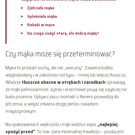
Zjełczała mąka
Spleśniała mąka
Robaki w mące
Do czego zużyć starą, ale dobrą mąkę?
Czy mąka może się przeterminować?
Mąka to produkt suchy, ale nie „wieczny”. Zawiera białko,
węglowodany i w zależności od typu – mniej lub więcej tłuszczu.
Właśnie
tłuszcze obecne w otrębach i zarodkach
sprawiają,
że mąki pełnoziarniste, żytnie i orzechowe psują się szybciej niż
biała pszenna. Upływ czasu i kontakt z tlenem prowadzą do
jełczenia, a wilgoć otwiera drogę pleśni i owadom
magazynowym.
Na opakowaniach większości mąk widzisz zapis
„najlepiej
spożyć przed”
. To tzw. data minimalnej trwałości – producent