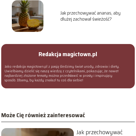
Jak przechowywać ananas, aby
dłużej zachował świeżość?
Redakcja magictown.pl
Jako redakcja magictown.pl z pasją śledzimy świat urody, zdrowia i diety.
Uwielbiamy dzielić się naszą wiedzą z czytelnikami, pokazując, że nawet
najbardziej złożone tematy można przedstawić w prosty i inspirujący
sposób. Dbamy, by każdy znalazł tu coś dla siebie!
Może Cię również zainteresować
Jak przechowywać