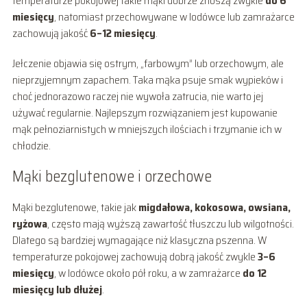
temperaturze pokojowej takie mąki dobrze znoszą zwykle
do 6
miesięcy
, natomiast przechowywane w lodówce lub zamrażarce
zachowują jakość
6–12 miesięcy
.
Jełczenie objawia się ostrym, „farbowym” lub orzechowym, ale
nieprzyjemnym zapachem. Taka mąka psuje smak wypieków i
choć jednorazowo raczej nie wywoła zatrucia, nie warto jej
używać regularnie. Najlepszym rozwiązaniem jest kupowanie
mąk pełnoziarnistych w mniejszych ilościach i trzymanie ich w
chłodzie.
Mąki bezglutenowe i orzechowe
Mąki bezglutenowe, takie jak
migdałowa, kokosowa, owsiana,
ryżowa
, często mają wyższą zawartość tłuszczu lub wilgotności.
Dlatego są bardziej wymagające niż klasyczna pszenna. W
temperaturze pokojowej zachowują dobrą jakość zwykle
3–6
miesięcy
, w lodówce około pół roku, a w zamrażarce
do 12
miesięcy lub dłużej
.