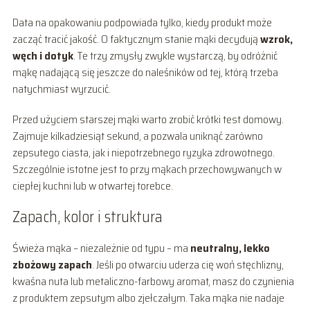
Data na opakowaniu podpowiada tylko, kiedy produkt może
zacząć tracić jakość. O faktycznym stanie mąki decydują
wzrok,
węch i dotyk
. Te trzy zmysły zwykle wystarczą, by odróżnić
mąkę nadającą się jeszcze do naleśników od tej, którą trzeba
natychmiast wyrzucić.
Przed użyciem starszej mąki warto zrobić krótki test domowy.
Zajmuje kilkadziesiąt sekund, a pozwala uniknąć zarówno
zepsutego ciasta, jak i niepotrzebnego ryzyka zdrowotnego.
Szczególnie istotne jest to przy mąkach przechowywanych w
ciepłej kuchni lub w otwartej torebce.
Zapach, kolor i struktura
Świeża mąka – niezależnie od typu – ma
neutralny, lekko
zbożowy zapach
. Jeśli po otwarciu uderza cię woń stęchlizny,
kwaśna nuta lub metaliczno-farbowy aromat, masz do czynienia
z produktem zepsutym albo zjełczałym. Taka mąka nie nadaje