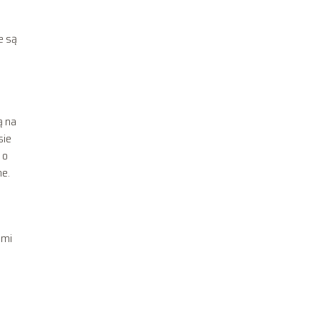
e są
ą na
sie
 o
ne.
imi