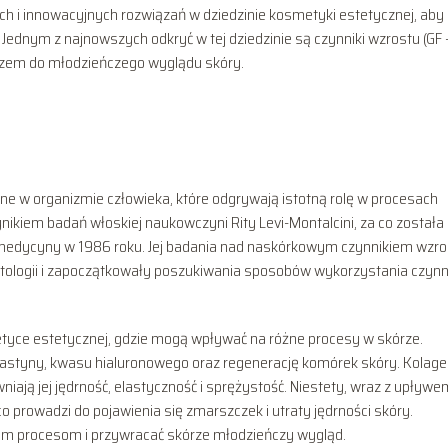
ch i innowacyjnych rozwiązań w dziedzinie kosmetyki estetycznej, aby
 Jednym z najnowszych odkryć w tej dziedzinie są czynniki wzrostu (GF 
uczem do młodzieńczego wyglądu skóry.
cne w organizmie człowieka, które odgrywają istotną rolę w procesach
nikiem badań włoskiej naukowczyni Rity Levi-Montalcini, za co została
b medycyny w 1986 roku. Jej badania nad naskórkowym czynnikiem wzro
tologii i zapoczątkowały poszukiwania sposobów wykorzystania czyn
tyce estetycznej, gdzie mogą wpływać na różne procesy w skórze.
astyny, kwasu hialuronowego oraz regenerację komórek skóry. Kolagen
iają jej jędrność, elastyczność i sprężystość. Niestety, wraz z upływe
o prowadzi do pojawienia się zmarszczek i utraty jędrności skóry.
ym procesom i przywracać skórze młodzieńczy wygląd.