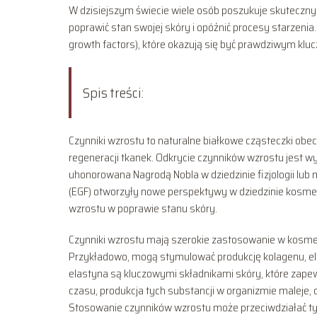
W dzisiejszym świecie wiele osób poszukuje skuteczny
poprawić stan swojej skóry i opóźnić procesy starzenia.
growth factors), które okazują się być prawdziwym kl
Spis treści:
Czynniki wzrostu to naturalne białkowe cząsteczki obe
regeneracji tkanek. Odkrycie czynników wzrostu jest wy
uhonorowana Nagrodą Nobla w dziedzinie fizjologii lu
(EGF) otworzyły nowe perspektywy w dziedzinie kosme
wzrostu w poprawie stanu skóry.
Czynniki wzrostu mają szerokie zastosowanie w kosme
Przykładowo, mogą stymulować produkcję kolagenu, el
elastyna są kluczowymi składnikami skóry, które zapewn
czasu, produkcja tych substancji w organizmie maleje, c
Stosowanie czynników wzrostu może przeciwdziałać t