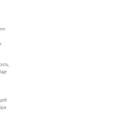
eem
m
ostu,
taje
spół
Spa