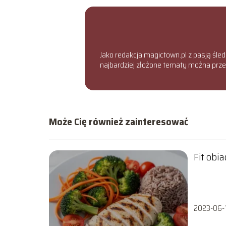
Jako redakcja magictown.pl z pasją śled
najbardziej złożone tematy można przed
Może Cię również zainteresować
Fit obi
2023-06-