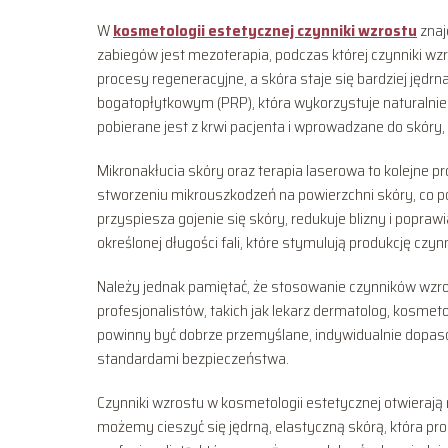
W
kosmetologii estetycznej czynniki wzrostu
znaj
zabiegów jest mezoterapia, podczas której czynniki w
procesy regeneracyjne, a skóra staje się bardziej jędrn
bogatopłytkowym (PRP), która wykorzystuje naturalni
pobierane jest z krwi pacjenta i wprowadzane do skóry
Mikronakłucia skóry oraz terapia laserowa to kolejne p
stworzeniu mikrouszkodzeń na powierzchni skóry, co p
przyspiesza gojenie się skóry, redukuje blizny i popraw
określonej długości fali, które stymulują produkcję c
Należy jednak pamiętać, że stosowanie czynników wzr
profesjonalistów, takich jak lekarz dermatolog, kosmet
powinny być dobrze przemyślane, indywidualnie dopas
standardami bezpieczeństwa.
Czynniki wzrostu w kosmetologii estetycznej otwierają 
możemy cieszyć się jędrną, elastyczną skórą, która pr