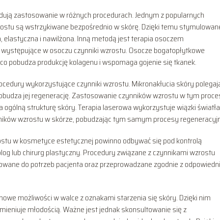
dują zastosowanie w różnych procedurach. Jednym z popularnych
zrostu są wstrzykiwane bezpośrednio w skórę. Dzięki temu stymulowan
a, elastyczna i nawilżona. Inną metodą jest terapia osoczem
e występujące w osoczu czynniki wzrostu. Osocze bogatopłytkowe
, co pobudza produkcję kolagenu i wspomaga gojenie się tkanek.
rocedury wykorzystujące czynniki wzrostu. Mikronakłucia skóry polegaj
obudza jej regenerację. Zastosowanie czynników wzrostu w tym proce
ia ogólną strukturę skóry. Terapia laserowa wykorzystuje wiązki światła
zynników wzrostu w skórze, pobudzając tym samym procesy regeneracyj
ostu w kosmetyce estetycznej powinno odbywać się pod kontrolą
olog lub chirurg plastyczny. Procedury związane z czynnikami wzrostu
owane do potrzeb pacjenta oraz przeprowadzane zgodnie z odpowiedn
nowe możliwości w walce z oznakami starzenia się skóry. Dzięki nim
omieniuje młodością. Ważne jest jednak skonsultowanie się z