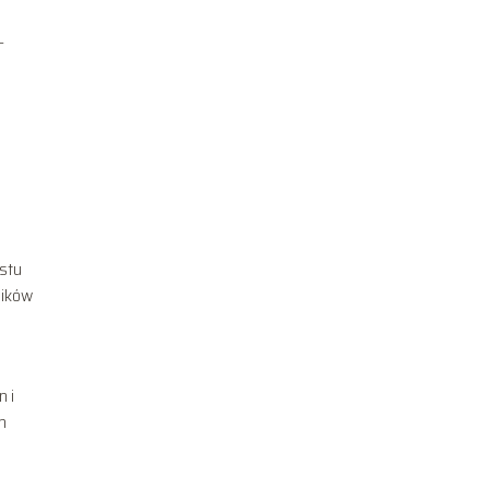
–
stu
ników
 i
m