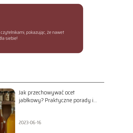
z czytelnikami, pokazując, że nawet
la siebie!
Jak przechowywać ocet
jabłkowy? Praktyczne porady i
wskazówki
2023-06-16