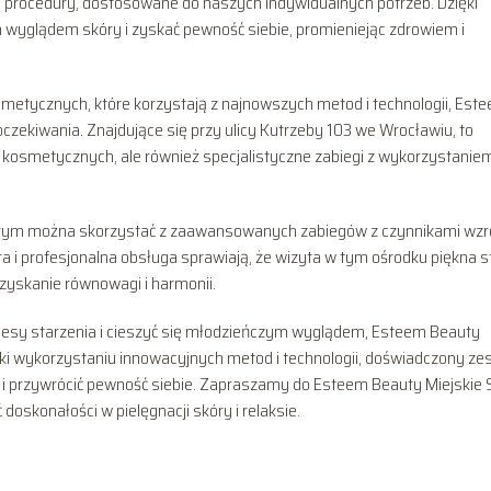
 procedury, dostosowane do naszych indywidualnych potrzeb. Dzięki
yglądem skóry i zyskać pewność siebie, promieniejąc zdrowiem i
metycznych, które korzystają z najnowszych metod i technologii, Est
oczekiwania. Znajdujące się przy ulicy Kutrzeby 103 we Wrocławiu, to
ug kosmetycznych, ale również specjalistyczne zabiegi z wykorzystanie
którym można skorzystać z zaawansowanych zabiegów z czynnikami wzr
ra i profesjonalna obsługa sprawiają, że wizyta w tym ośrodku piękna s
yskanie równowagi i harmonii.
rocesy starzenia i cieszyć się młodzieńczym wyglądem, Esteem Beauty
ięki wykorzystaniu innowacyjnych metod i technologii, doświadczony ze
i przywrócić pewność siebie. Zapraszamy do Esteem Beauty Miejskie 
oskonałości w pielęgnacji skóry i relaksie.