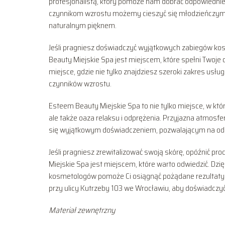
profesjonalistą, który pomoże nam dobrać odpowiednie
czynnikom wzrostu możemy cieszyć się młodzieńczym w
naturalnym pięknem.
Jeśli pragniesz doświadczyć wyjątkowych zabiegów kos
Beauty Miejskie Spa jest miejscem, które spełni Twoje 
miejsce, gdzie nie tylko znajdziesz szeroki zakres usł
czynników wzrostu.
Esteem Beauty Miejskie Spa to nie tylko miejsce, w 
ale także oaza relaksu i odprężenia. Przyjazna atmosfe
się wyjątkowym doświadczeniem, pozwalającym na odz
Jeśli pragniesz zrewitalizować swoją skórę, opóźnić p
Miejskie Spa jest miejscem, które warto odwiedzić. Dz
kosmetologów pomoże Ci osiągnąć pożądane rezultaty 
przy ulicy Kutrzeby 103 we Wrocławiu, aby doświadczyć d
Materiał zewnętrzny