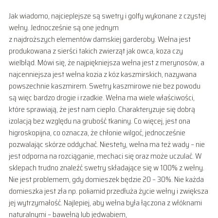
Jak wiadomo, najcieplejsze są swetry i golfy wykonane z czystej
wełny. Jednocześnie są one jednym
z najdroższych elementów damskiej garderoby. Wełna jest
produkowana z sierści takich zwierząt jak owca, koza czy
wielbłąd. Mówi się, że najpiękniejsza wełna jest z merynosów, a
najcenniejsza jest wełna kozia z kóz kaszmirskich, nazywana
powszechnie kaszmirem. Swetry kaszmirowe nie bez powodu
są więc bardzo drogie i rzadkie. Wełna ma wiele właściwości,
które sprawiają, że jest nam ciepło. Charakteryzuje się dobrą
izolacją bez względu na grubość tkaniny. Co więcej, jest ona
higroskopijna, co oznacza, że chłonie wilgoć, jednocześnie
pozwalając skórze oddychać. Niestety, wełna ma też wady – nie
jest odporna na rozciąganie, mechaci się oraz może uczulać. W
sklepach trudno znaleźć swetry składające się w 100% z wełny.
Nie jest problemem, gdy domieszek będzie 20 – 30%. Nie każda
domieszka jest zła np. poliamid przedłuża życie wełny i zwiększa
jej wytrzymałość. Najlepiej, aby wełna była łączona z włóknami
naturalnymi – bawełną lub jedwabiem,