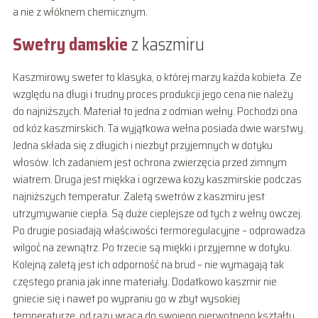
a nie z włóknem chemicznym.
Swetry damskie
z kaszmiru
Kaszmirowy sweter to klasyka, o której marzy każda kobieta. Ze
względu na długi i trudny proces produkcji jego cena nie należy
do najniższych. Materiał to jedna z odmian wełny. Pochodzi ona
od kóz kaszmirskich. Ta wyjątkowa wełna posiada dwie warstwy.
Jedna składa się z długich i niezbyt przyjemnych w dotyku
włosów. Ich zadaniem jest ochrona zwierzęcia przed zimnym
wiatrem. Druga jest miękka i ogrzewa kozy kaszmirskie podczas
najniższych temperatur. Zaletą swetrów z kaszmiru jest
utrzymywanie ciepła. Są duże cieplejsze od tych z wełny owczej.
Po drugie posiadają właściwości termoregulacyjne – odprowadza
wilgoć na zewnątrz. Po trzecie są miękki i przyjemne w dotyku.
Kolejną zaletą jest ich odporność na brud – nie wymagają tak
częstego prania jak inne materiały. Dodatkowo kaszmir nie
gniecie się i nawet po wypraniu go w zbyt wysokiej
temperaturze, od razu wraca do swojego pierwotnego kształtu.