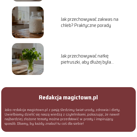
Jak przechowywać zakwas na
chleb? Praktyczne porady
Jak przechowywać natkę
pietruszki, aby dłużej była
świeża?
Redakcja magictown.pl
Jako redakcja magictown.pl z pasją śledzimy świat urody, zdrowia i diety.
Uwielbiamy dzielić się naszą wiedzą z czytelnikami, pokazując, że nawet
najbardziej złożone tematy można przedstawić w prosty i inspirujący
sposób. Dbamy, by każdy znalazł tu coś dla siebie!