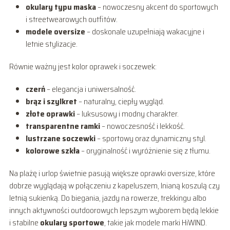
okulary typu maska
– nowoczesny akcent do sportowych
i streetwearowych outfitów.
modele oversize
– doskonale uzupełniają wakacyjne i
letnie stylizacje.
Równie ważny jest kolor oprawek i soczewek:
czerń
– elegancja i uniwersalność.
brąz i szylkret
– naturalny, ciepły wygląd.
złote oprawki
– luksusowy i modny charakter.
transparentne ramki
– nowoczesność i lekkość.
lustrzane soczewki
– sportowy oraz dynamiczny styl.
kolorowe szkła
– oryginalność i wyróżnienie się z tłumu.
Na plażę i urlop świetnie pasują większe oprawki oversize, które
dobrze wyglądają w połączeniu z kapeluszem, lnianą koszulą czy
letnią sukienką. Do biegania, jazdy na rowerze, trekkingu albo
innych aktywności outdoorowych lepszym wyborem będą lekkie
i stabilne
okulary sportowe
, takie jak modele marki HiWIND.