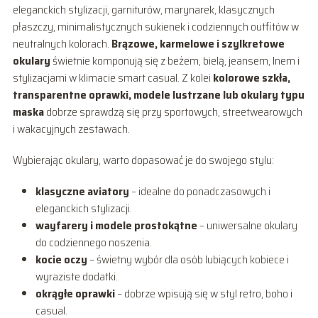
eleganckich stylizacji, garniturów, marynarek, klasycznych
płaszczy, minimalistycznych sukienek i codziennych outfitów w
neutralnych kolorach.
Brązowe, karmelowe i szylkretowe
okulary
świetnie komponują się z beżem, bielą, jeansem, lnem i
stylizacjami w klimacie smart casual. Z kolei
kolorowe szkła,
transparentne oprawki, modele lustrzane lub okulary typu
maska
dobrze sprawdzą się przy sportowych, streetwearowych
i wakacyjnych zestawach.
Wybierając okulary, warto dopasować je do swojego stylu:
klasyczne aviatory
– idealne do ponadczasowych i
eleganckich stylizacji.
wayfarery i modele prostokątne
– uniwersalne okulary
do codziennego noszenia.
kocie oczy
– świetny wybór dla osób lubiących kobiece i
wyraziste dodatki.
okrągłe oprawki
– dobrze wpisują się w styl retro, boho i
casual.