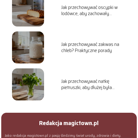
Jak przechowywać oscypki w
lodówce, aby zachowały
świeżość?
Jak przechowywać zakwas na
chleb? Praktyczne porady
Jak przechowywać natkę
pietruszki, aby dłużej była
świeża?
Redakcja magictown.pl
Jako redakcja magictown.pl z pasją śledzimy świat urody, zdrowia i diety.