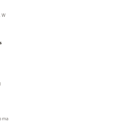
. W
s
l
co ma