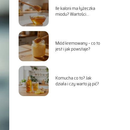
Ile kalorii ma łyżeczka
miodu? Wartości
odżywcze i właściwości
Miód kremowany – co to
jest i jak powstaje?
Komucha co to? Jak
działa i czy warto ją pić?