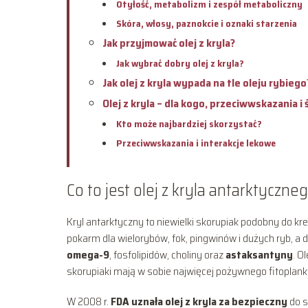
Otyłość, metabolizm i zespół metaboliczny
Skóra, włosy, paznokcie i oznaki starzenia
Jak przyjmować olej z kryla?
Jak wybrać dobry olej z kryla?
Jak olej z kryla wypada na tle oleju rybiego
Olej z kryla – dla kogo, przeciwwskazania i
Kto może najbardziej skorzystać?
Przeciwwskazania i interakcje lekowe
Co to jest olej z kryla antarktyczne
Kryl antarktyczny to niewielki skorupiak podobny do k
pokarm dla wielorybów, fok, pingwinów i dużych ryb, a 
omega-9
, fosfolipidów, choliny oraz
astaksantyny
. O
skorupiaki mają w sobie najwięcej pożywnego fitoplank
W 2008 r.
FDA uznała olej z kryla za bezpieczny
do s