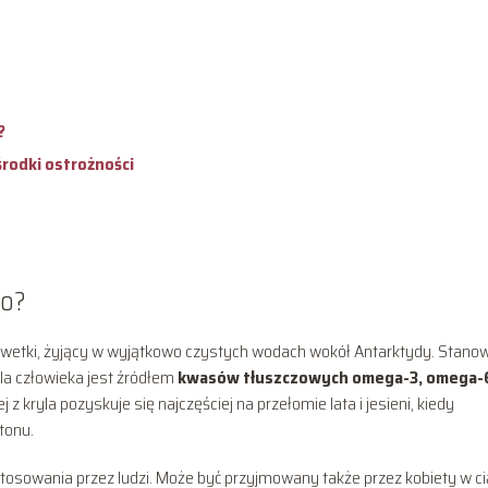
?
 środki ostrożności
go?
rewetki, żyjący w wyjątkowo czystych wodach wokół Antarktydy. Stanow
dla człowieka jest źródłem
kwasów tłuszczowych omega-3, omega-6
lej z kryla pozyskuje się najczęściej na przełomie lata i jesieni, kiedy
tonu.
tosowania przez ludzi. Może być przyjmowany także przez kobiety w ci