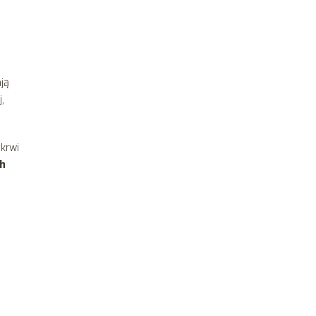
ją
,
 krwi
ch