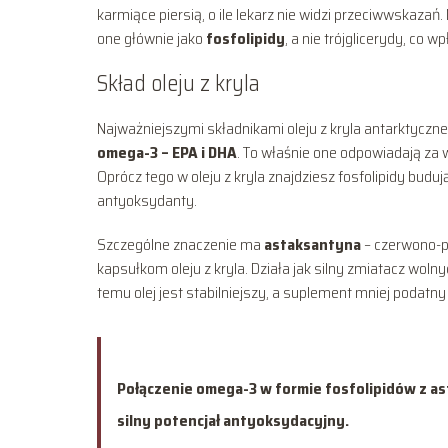
karmiące piersią, o ile lekarz nie widzi przeciwwskazań
one głównie jako
fosfolipidy
, a nie trójglicerydy, co 
Skład oleju z kryla
Najważniejszymi składnikami oleju z kryla antarktyczn
omega-3 – EPA i DHA
. To właśnie one odpowiadają za
Oprócz tego w oleju z kryla znajdziesz fosfolipidy bud
antyoksydanty.
Szczególne znaczenie ma
astaksantyna
– czerwono-p
kapsułkom oleju z kryla. Działa jak silny zmiatacz woln
temu olej jest stabilniejszy, a suplement mniej podatny 
Połączenie omega-3 w formie fosfolipidów z ast
silny potencjał antyoksydacyjny.