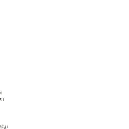
i
 i
ąży i