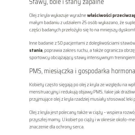
Stawy, bóle i stany zapalne
Olej z kryla wykazuje wyraźne
właściwości przeciwza
małym badaniu z udziałem 25 osób wykazano, że suplem
części badanych przełożyło się to na mniejszy dyskom
Inne badanie z 50 pacjentami z dolegliwościami stawów
stania
, poprawia zakres ruchu, a także ogranicza obrzęk
sportowcy obciążający stawy intensywnym treningiem
PMS, miesiączka i gospodarka hormon
Kobiety często sięgają po olej z kryla ze względu na w
menstruacyjny i redukują objawy PMS, takie jak drażliw
przyjmujące olej z kryla rzadziej musiały stosować leki 
Olej z kryla jest polecany także w ciąży – wspiera ro
przyszłej mamy. U kobiet po ciąży i w okresie około–m
znaczenie dla ochrony serca.