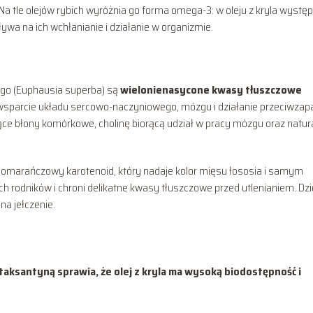
. Na tle olejów rybich wyróżnia go forma omega-3: w oleju z kryla wystę
wpływa na ich wchłanianie i działanie w organizmie.
ego (Euphausia superba) są
wielonienasycone kwasy tłuszczowe
 wsparcie układu sercowo-naczyniowego, mózgu i działanie przeciwzapa
ujące błony komórkowe, cholinę biorącą udział w pracy mózgu oraz natur
omarańczowy karotenoid, który nadaje kolor mięsu łososia i samym
ych rodników i chroni delikatne kwasy tłuszczowe przed utlenianiem. Dzi
na jełczenie.
aksantyną sprawia, że olej z kryla ma wysoką biodostępność i