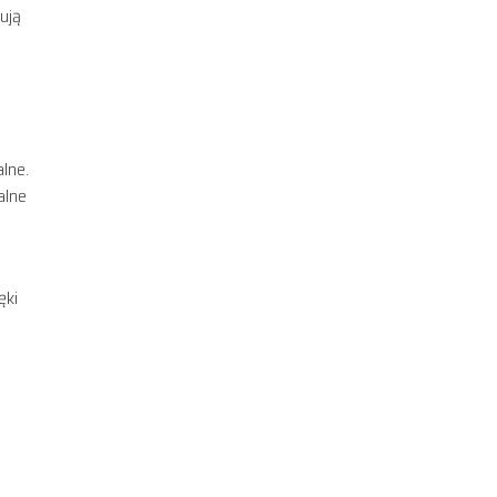
pują
lne.
alne
ęki