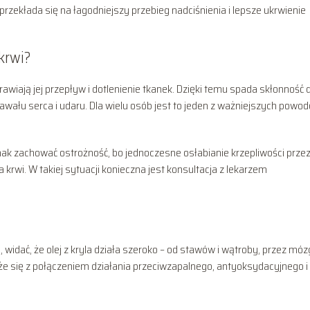
rzekłada się na łagodniejszy przebieg nadciśnienia i lepsze ukrwienie
krwi?
prawiają jej przepływ i dotlenienie tkanek. Dzięki temu spada skłonność 
wału serca i udaru. Dla wielu osób jest to jeden z ważniejszych powo
 zachować ostrożność, bo jednoczesne osłabianie krzepliwości przez 
 krwi. W takiej sytuacji konieczna jest konsultacja z lekarzem
 widać, że olej z kryla działa szeroko – od stawów i wątroby, przez mózg
iąże się z połączeniem działania przeciwzapalnego, antyoksydacyjnego i