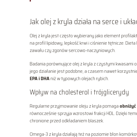
Jak olej z kryla działa na serce i ukł
Olej z kryla jest często wybierany jako element prof
na profil lipidowy, lepkość krwi i ciśnienie tętnicze. 
zawału czy zgonów sercowo-naczyniowych.
Badania porównujące olej z kryla z czystymi kwasami o
jego działanie jest podobne, a czasem nawet korzystnie
EPA i DHA
niż w typowych olejach rybich.
Wpływ na cholesterol i trójglicerydy
Regularne przyjmowanie oleju z kryla pomaga
obniżyć
równocześnie sprzyja wzrostowi frakcji HDL. Dzięki tem
chronione przed odkładaniem blaszek.
Omega-3 z kryla działają też na poziomie błon komórk