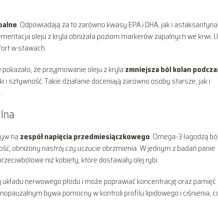
palne
. Odpowiadają za to zarówno kwasy EPA i DHA, jak i astaksantyna
entacja oleju z kryla obniżała poziom markerów zapalnych we krwi. U
fort w stawach.
 pokazało, że przyjmowanie oleju z kryla
zmniejsza ból kolan podcza
i i sztywność. Takie działanie doceniają zarówno osoby starsze, jak i
.
alna
pływ na
zespół napięcia przedmiesiączkowego
. Omega-3 łagodzą bó
ość, obniżony nastrój czy uczucie obrzmienia. W jednym z badań panie
przeciwbólowe niż kobiety, które dostawały olej rybi.
zwój układu nerwowego płodu i może poprawiać koncentrację oraz pamięć
enopauzalnym bywa pomocny w kontroli profilu lipidowego i ciśnienia, 