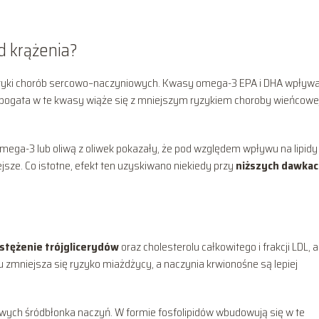
ad krążenia?
ilaktyki chorób sercowo–naczyniowych. Kwasy omega-3 EPA i DHA wpływa
Dieta bogata w te kwasy wiąże się z mniejszym ryzykiem choroby wieńcowej
mega-3 lub oliwą z oliwek pokazały, że pod względem wpływu na lipidy
jsze. Co istotne, efekt ten uzyskiwano niekiedy przy
niższych dawka
 stężenie trójglicerydów
oraz cholesterolu całkowitego i frakcji LDL, a
u zmniejsza się ryzyko miażdżycy, a naczynia krwionośne są lepiej
owych śródbłonka naczyń. W formie fosfolipidów wbudowują się w te