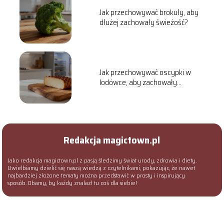
Jak przechowywać brokuły, aby
dłużej zachowały świeżość?
Jak przechowywać oscypki w
lodówce, aby zachowały
świeżość?
Redakcja magictown.pl
Jako redakcja magictown.pl z pasją śledzimy świat urody, zdrowia i diety.
Uwielbiamy dzielić się naszą wiedzą z czytelnikami, pokazując, że nawet
najbardziej złożone tematy można przedstawić w prosty i inspirujący
sposób. Dbamy, by każdy znalazł tu coś dla siebie!